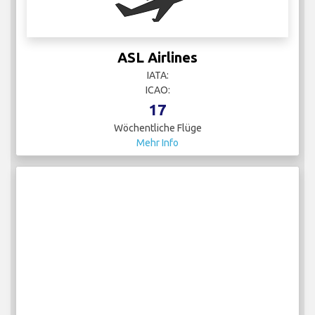
ASL Airlines
IATA:
ICAO:
17
Wöchentliche Flüge
Mehr Info