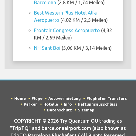
Barcelona
(2,8 KM / 1,74 Meilen)
Best Western Plus Hotel Alfa
Aeropuerto
(4,02 KM / 2,5 Meilen)
Frontair Congress Aeropuerto
(4,32
KM / 2,69 Meilen)
NH Sant Boi
(5,06 KM / 3,14 Meilen)
Home
Flüge
Autovermietung
Flughafen Transfers
Parken
Hotelle
Info
Haftungsausschluss
Datenschutz
Sitemap
COPYRIGHT © 2026 Try Quantum OU trading as
"TripTQ" and barcelonaairport.com (also known as
TripTQ Barcelona Flughafen) / All Rights Reserved.