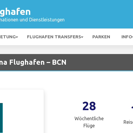
ughafen
mationen und Dienstleistungen
IETUNG
FLUGHAFEN TRANSFERS
PARKEN
INFO
ona Flughafen – BCN
28
Wöchentliche
Reis
Flüge