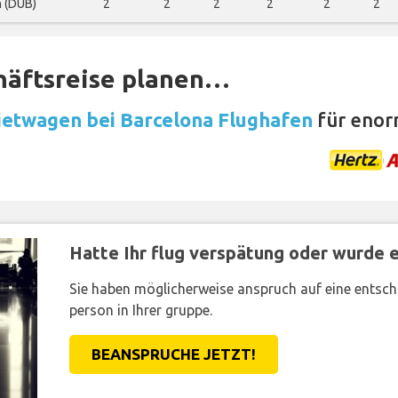
n (DUB)
2
2
2
2
2
2
häftsreise planen…
etwagen bei Barcelona Flughafen
für enor
Hatte Ihr flug verspätung oder wurde er
Sie haben möglicherweise anspruch auf eine entsc
person in Ihrer gruppe.
BEANSPRUCHE JETZT!