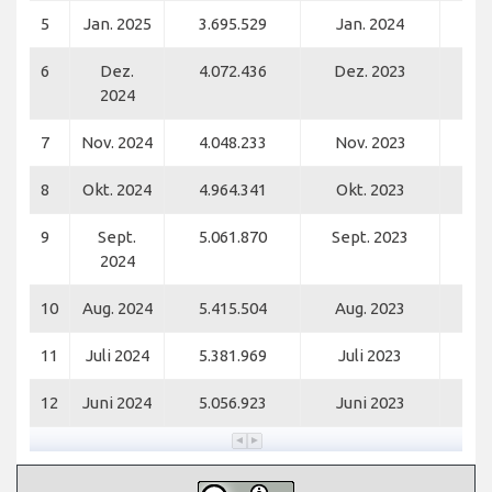
5
Jan. 2025
3.695.529
Jan. 2024
3.
6
Dez.
4.072.436
Dez. 2023
3.
2024
7
Nov. 2024
4.048.233
Nov. 2023
3.
8
Okt. 2024
4.964.341
Okt. 2023
4.
9
Sept.
5.061.870
Sept. 2023
4.
2024
10
Aug. 2024
5.415.504
Aug. 2023
4.
11
Juli 2024
5.381.969
Juli 2023
4.
12
Juni 2024
5.056.923
Juni 2023
4.