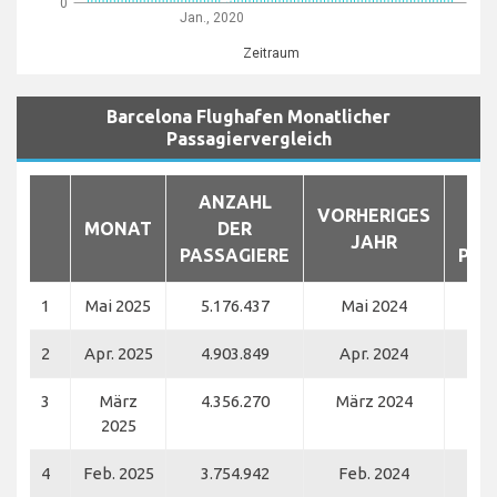
0
Jan., 2020
Zeitraum
Barcelona Flughafen Monatlicher
Passagiervergleich
ANZAHL
A
VORHERIGES
MONAT
DER
JAHR
PASSAGIERE
PAS
1
Mai 2025
5.176.437
Mai 2024
4.
2
Apr. 2025
4.903.849
Apr. 2024
4.
3
März
4.356.270
März 2024
4.
2025
4
Feb. 2025
3.754.942
Feb. 2024
3.