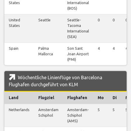
States
International
(BOS)
United
Seattle
Seattle-
0
0
0
States
Tacoma
International
(SEA)
Spain
Palma
Son Sant
4
4
4
Mallorca
Joan Airport
(PMI)
Wöchentliche Linienflüge von Barcelona
Flughafen durchgeführt von KLM
Land
Flugziel
Flughafen
Mo
Di
Mi
Netherlands
Amsterdam
Amsterdam-
5
5
5
Schiphol
Schiphol
(AMS)