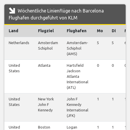
Wöchentliche Linienflüge nach Barcelona
Flughafen durchgeführt von KLM
Land
Flugziel
Flughafen
Mo
Di
Mi
Netherlands
Amsterdam
Amsterdam-
5
5
6
Schiphol
Schiphol
(AMS)
United
Atlanta
Hartsfield
0
0
0
States
Jackson
Atlanta
International
(ATL)
United
New York
John F
1
1
1
States
John F
Kennedy
Kennedy
International
(JFK)
United
Boston
Logan
1
1
1