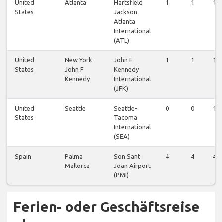
United
Atlanta
Hartsfield
1
1
1
States
Jackson
Atlanta
International
(ATL)
United
New York
John F
1
1
1
States
John F
Kennedy
Kennedy
International
(JFK)
United
Seattle
Seattle-
0
0
1
States
Tacoma
International
(SEA)
Spain
Palma
Son Sant
4
4
4
Mallorca
Joan Airport
(PMI)
Ferien- oder Geschäftsreise