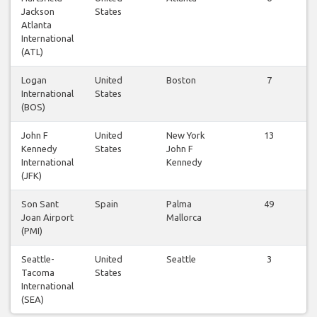
Jackson
States
Atlanta
International
(ATL)
Logan
United
Boston
7
International
States
(BOS)
John F
United
New York
13
Kennedy
States
John F
International
Kennedy
(JFK)
Son Sant
Spain
Palma
49
Joan Airport
Mallorca
(PMI)
Seattle-
United
Seattle
3
Tacoma
States
International
(SEA)