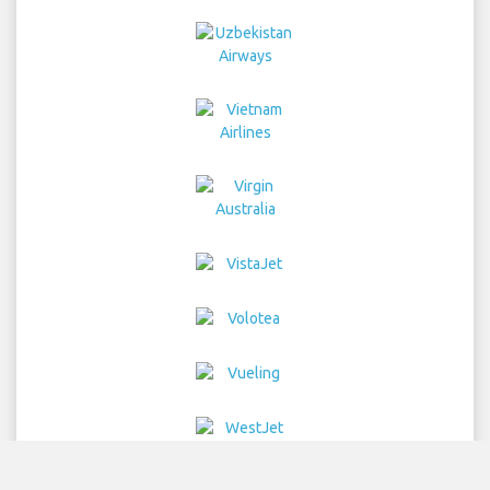
Home
Flüge
Autovermietung
Flughafen Transfers
Parken
Hotelle
Info
Haftungsausschluss
Datenschutz
Sitemap
COPYRIGHT © 2026 Try Quantum OU trading as
"TripTQ" and barcelonaairport.com (also known as
TripTQ Barcelona Flughafen) / All Rights Reserved.
HAFTUNGSAUSSCHLUSS – Diese Seite ist nicht die offizielle Internet
Seite von Barcelona Flughafen