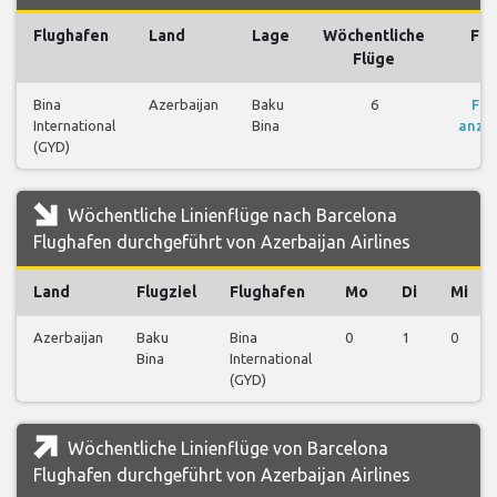
Flughafen
Land
Lage
Wöchentliche
Flü
Flüge
Bina
Azerbaijan
Baku
6
Flü
International
Bina
anze
(GYD)
Wöchentliche Linienflüge nach Barcelona
Flughafen durchgeführt von Azerbaijan Airlines
Land
Flugziel
Flughafen
Mo
Di
Mi
Azerbaijan
Baku
Bina
0
1
0
Bina
International
(GYD)
Wöchentliche Linienflüge von Barcelona
Flughafen durchgeführt von Azerbaijan Airlines