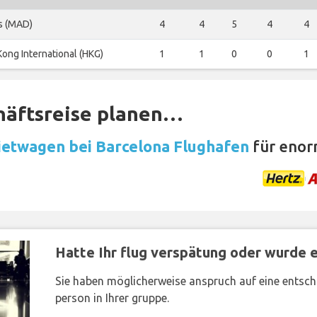
s (MAD)
4
4
5
4
4
ong International (HKG)
1
1
0
0
1
häftsreise planen…
etwagen bei Barcelona Flughafen
für enor
Hatte Ihr flug verspätung oder wurde er
Sie haben möglicherweise anspruch auf eine entsc
person in Ihrer gruppe.