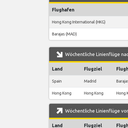
Flughafen
Hong Kong International (HKG)
Barajas (MAD)
Wöchentliche Linienflüge nac
Land
Flugziel
Flug
Spain
Madrid
Baraja
Hong Kong
Hong Kong
Hong K
Wöchentliche Linienflüge von
Land
Flugziel
Flug