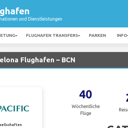
ughafen
mationen und Dienstleistungen
IETUNG
FLUGHAFEN TRANSFERS
PARKEN
INFO
celona Flughafen – BCN
40
Wöchentliche
Reis
Flüge
esellschaften