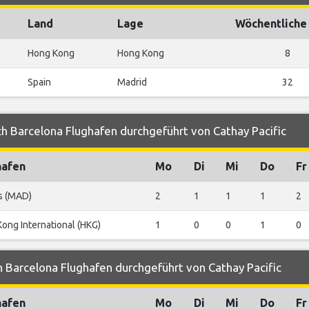
Land
Lage
Wöchentliche
Hong Kong
Hong Kong
8
Spain
Madrid
32
h Barcelona Flughafen durchgeführt von Cathay Pacific
hafen
Mo
Di
Mi
Do
Fr
s (MAD)
2
1
1
1
2
ong International (HKG)
1
0
0
1
0
 Barcelona Flughafen durchgeführt von Cathay Pacific
hafen
Mo
Di
Mi
Do
Fr