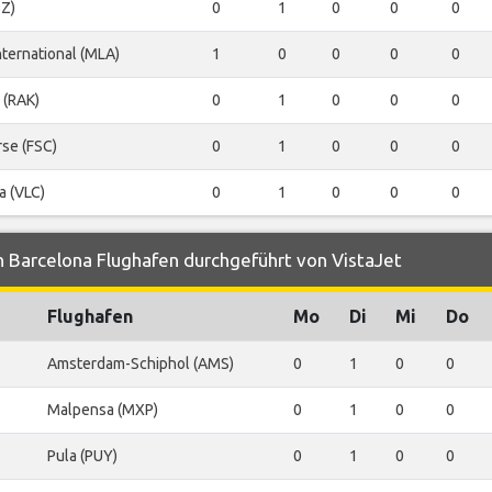
BZ)
0
1
0
0
0
nternational (MLA)
1
0
0
0
0
 (RAK)
0
1
0
0
0
se (FSC)
0
1
0
0
0
a (VLC)
0
1
0
0
0
 Barcelona Flughafen durchgeführt von VistaJet
Flughafen
Mo
Di
Mi
Do
Amsterdam-Schiphol (AMS)
0
1
0
0
Malpensa (MXP)
0
1
0
0
Pula (PUY)
0
1
0
0