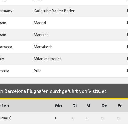
ermany
Karlsruhe Baden Baden
pain
Madrid
pain
Manises
orocco
Marrakech
aly
Milan Malpensa
roatia
Pula
h Barcelona Flughafen durchgeführt von VistaJet
afen
Mo
Di
Mi
Do
Fr
 (MAD)
0
0
0
0
0