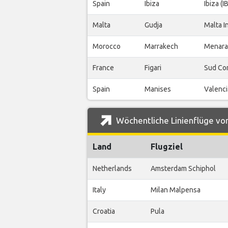
Spain
Ibiza
Ibiza (I
Malta
Gudja
Malta I
Morocco
Marrakech
Menara
France
Figari
Sud Cor
Spain
Manises
Valenci
Wöchentliche Linienflüge von
Land
Flugziel
Netherlands
Amsterdam Schiphol
Italy
Milan Malpensa
Croatia
Pula