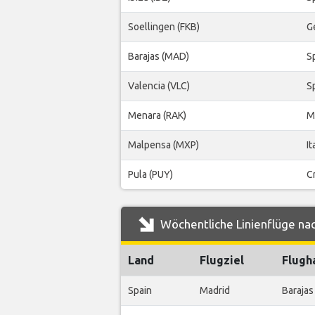
Soellingen (FKB)
G
Barajas (MAD)
S
Valencia (VLC)
S
Menara (RAK)
M
Malpensa (MXP)
It
Pula (PUY)
C
Wöchentliche Linienflüge nac
Land
Flugziel
Flugh
Spain
Madrid
Barajas