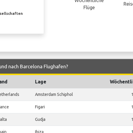
Wöchentliche
Reis
Flüge
esellschaften
 und nach Barcelona Flughafen?
and
Lage
Wöchentli
etherlands
Amsterdam Schiphol
rance
Figari
alta
Gudja
pain
Ibiza