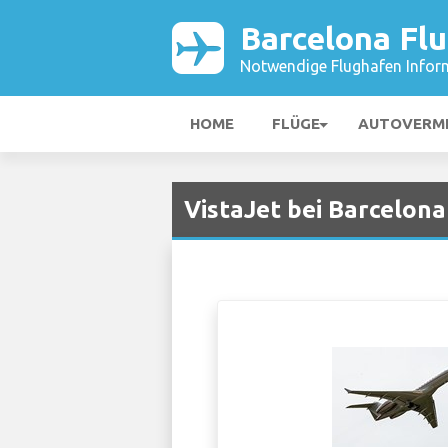
Barcelona Fl
Notwendige Flughafen Infor
HOME
FLÜGE
AUTOVERM
VistaJet bei Barcelon