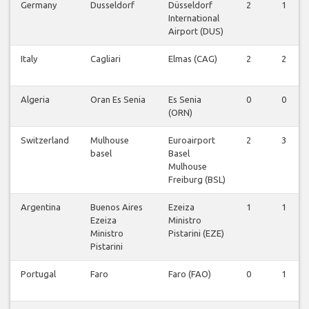
Germany
Dusseldorf
Düsseldorf
2
1
International
Airport (DUS)
Italy
Cagliari
Elmas (CAG)
2
2
Algeria
Oran Es Senia
Es Senia
0
0
(ORN)
Switzerland
Mulhouse
Euroairport
2
3
basel
Basel
Mulhouse
Freiburg (BSL)
Argentina
Buenos Aires
Ezeiza
1
1
Ezeiza
Ministro
Ministro
Pistarini (EZE)
Pistarini
Portugal
Faro
Faro (FAO)
0
1