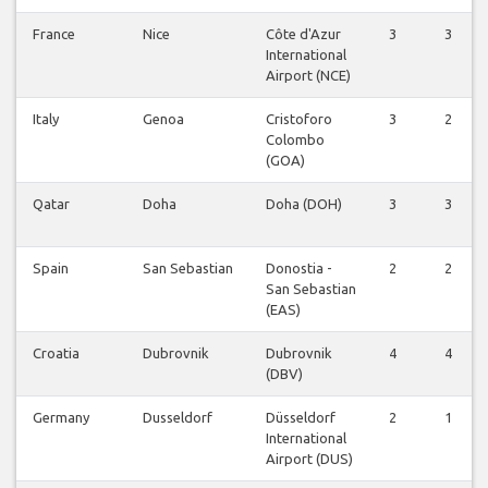
France
Nice
Côte d'Azur
3
3
International
Airport (NCE)
Italy
Genoa
Cristoforo
3
2
Colombo
(GOA)
Qatar
Doha
Doha (DOH)
3
3
Spain
San Sebastian
Donostia -
2
2
San Sebastian
(EAS)
Croatia
Dubrovnik
Dubrovnik
4
4
(DBV)
Germany
Dusseldorf
Düsseldorf
2
1
International
Airport (DUS)