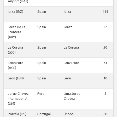
Airport (HAJ)
Ibiza (IBZ)
Spain
Ibiza
119
Jerez De La
Spain
Jerez
22
Frontera
(XRY)
La Coruna
Spain
La Coruna
50
(LCG)
Lanzarote
Spain
Lanzarote
63
(ACE)
Leon (LEN)
Spain
Leon
10
Jorge Chavez
Peru
Lima Jorge
5
International
Chavez
(LIM)
Portela (LIS)
Portugal
Lisbon
68