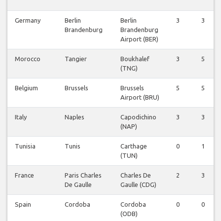
Germany
Berlin
Berlin
3
3
Brandenburg
Brandenburg
Airport (BER)
Morocco
Tangier
Boukhalef
3
5
(TNG)
Belgium
Brussels
Brussels
5
5
Airport (BRU)
Italy
Naples
Capodichino
3
3
(NAP)
Tunisia
Tunis
Carthage
0
1
(TUN)
France
Paris Charles
Charles De
2
3
De Gaulle
Gaulle (CDG)
Spain
Cordoba
Cordoba
0
0
(ODB)