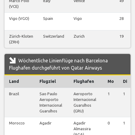
Marco Polo
Italy
Venice
49
(VCE)
Vigo (VGO)
Spain
Vigo
28
Zürich-Kloten
Switzerland
Zurich
19
(ZRH)
Wöchentliche Linienflüge nach Barcelona
Flughafen durchgeführt von Qatar Airways
Land
Flugziel
Flughafen
Mo
Di
Brazil
Sao Paulo
Aeroporto
1
1
Aeroporto
Internacional
Internacional
Guarulhos
Guarulhos
(GRU)
Morocco
Agadir
Agadir
0
1
Almassira
(AGA)