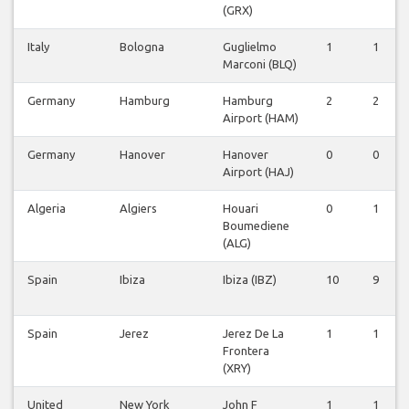
(GRX)
Italy
Bologna
Guglielmo
1
1
Marconi (BLQ)
Germany
Hamburg
Hamburg
2
2
Airport (HAM)
Germany
Hanover
Hanover
0
0
Airport (HAJ)
Algeria
Algiers
Houari
0
1
Boumediene
(ALG)
Spain
Ibiza
Ibiza (IBZ)
10
9
Spain
Jerez
Jerez De La
1
1
Frontera
(XRY)
United
New York
John F
1
1