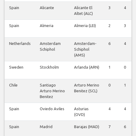
Spain
Alicante
Alicante El
3
4
Altet (ALC)
Spain
Almeria
Almeria (LEI)
2
3
Netherlands
Amsterdam
Amsterdam-
6
4
Schiphol
Schiphol
(AMS)
Sweden
Stockholm
Arlanda (ARN)
1
0
Chile
Santiago
Arturo Merino
0
1
Arturo Merino
Benitez (SCL)
Benitez
Spain
Oviedo Aviles
Asturias
4
4
(OVD)
Spain
Madrid
Barajas (MAD)
7
6