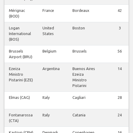
Mérignac
France
Bordeaux
42
(BOD)
Logan
United
Boston
3
International
States
(BOS)
Brussels
Belgium
Brussels
56
Airport (BRU)
Ezeiza
Argentina
Buenos Aires
14
Ministro
Ezeiza
Pistarini (EZE)
Ministro
Pistarini
Elmas (CAG)
Italy
Cagliari
28
Fontanarossa
Italy
Catania
24
(CTA)
Kastrup (CPH)
Denmark
Copenhagen
16