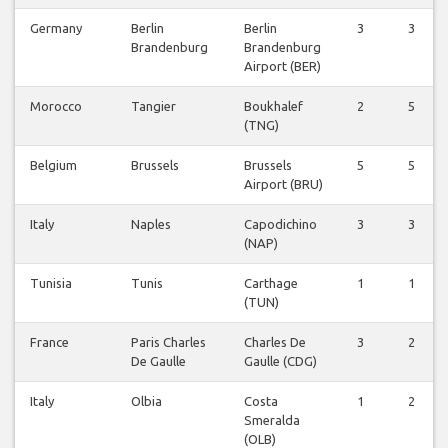
Germany
Berlin
Berlin
3
3
Brandenburg
Brandenburg
Airport (BER)
Morocco
Tangier
Boukhalef
2
5
(TNG)
Belgium
Brussels
Brussels
5
5
Airport (BRU)
Italy
Naples
Capodichino
3
3
(NAP)
Tunisia
Tunis
Carthage
1
1
(TUN)
France
Paris Charles
Charles De
3
2
De Gaulle
Gaulle (CDG)
Italy
Olbia
Costa
1
2
Smeralda
(OLB)