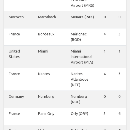
Airport (MRS)
Morocco
Marrakech
Menara (RAK)
0
0
France
Bordeaux
Mérignac
4
3
(BOD)
United
Miami
Miami
1
1
States
International
Airport (MIA)
France
Nantes
Nantes
4
3
Atlantique
(NTE)
Germany
Nürnberg
Nürnberg
0
0
(NUE)
France
Paris Orly
Orly (ORY)
5
6