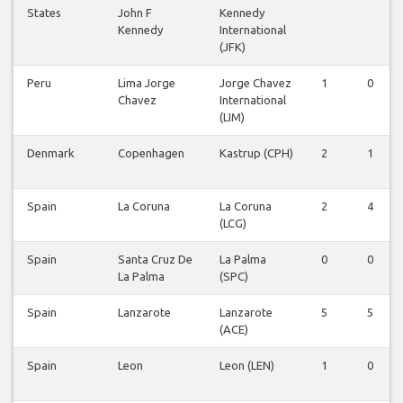
States
John F
Kennedy
Kennedy
International
(JFK)
Peru
Lima Jorge
Jorge Chavez
1
0
Chavez
International
(LIM)
Denmark
Copenhagen
Kastrup (CPH)
2
1
Spain
La Coruna
La Coruna
2
4
(LCG)
Spain
Santa Cruz De
La Palma
0
0
La Palma
(SPC)
Spain
Lanzarote
Lanzarote
5
5
(ACE)
Spain
Leon
Leon (LEN)
1
0