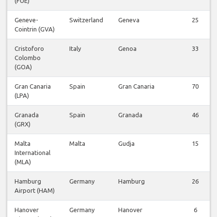
(FUE)
Geneve-
Switzerland
Geneva
25
Cointrin (GVA)
Cristoforo
Italy
Genoa
33
Colombo
(GOA)
Gran Canaria
Spain
Gran Canaria
70
(LPA)
Granada
Spain
Granada
46
(GRX)
Malta
Malta
Gudja
15
International
(MLA)
Hamburg
Germany
Hamburg
26
Airport (HAM)
Hanover
Germany
Hanover
6