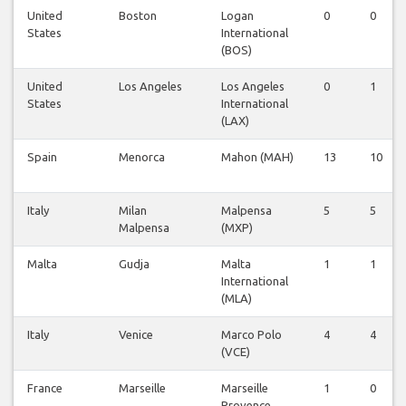
United
Boston
Logan
0
0
States
International
(BOS)
United
Los Angeles
Los Angeles
0
1
States
International
(LAX)
Spain
Menorca
Mahon (MAH)
13
10
Italy
Milan
Malpensa
5
5
Malpensa
(MXP)
Malta
Gudja
Malta
1
1
International
(MLA)
Italy
Venice
Marco Polo
4
4
(VCE)
France
Marseille
Marseille
1
0
Provence