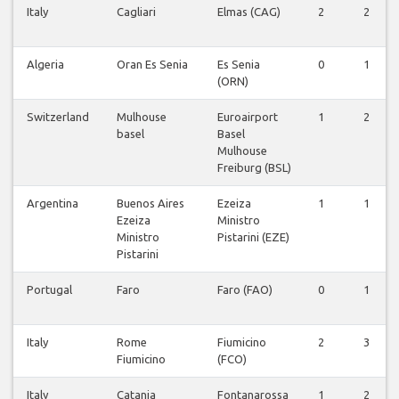
Italy
Cagliari
Elmas (CAG)
2
2
Algeria
Oran Es Senia
Es Senia
0
1
(ORN)
Switzerland
Mulhouse
Euroairport
1
2
basel
Basel
Mulhouse
Freiburg (BSL)
Argentina
Buenos Aires
Ezeiza
1
1
Ezeiza
Ministro
Ministro
Pistarini (EZE)
Pistarini
Portugal
Faro
Faro (FAO)
0
1
Italy
Rome
Fiumicino
2
3
Fiumicino
(FCO)
Italy
Catania
Fontanarossa
1
2