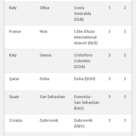
Italy
Olbia
Costa
1
2
Smeralda
(OLB)
France
Nice
Côte d'Azur
3
3
International
Airport (NCE)
Italy
Genoa
Cristoforo
3
2
Colombo
(GOA)
Qatar
Doha
Doha (DOH)
3
3
Spain
San Sebastian
Donostia -
3
3
San Sebastian
(EAS)
Croatia
Dubrovnik
Dubrovnik
3
3
(DBV)