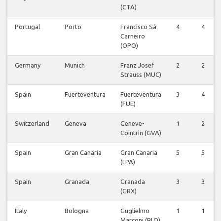
(CTA)
Portugal
Porto
Francisco Sá
4
4
Carneiro
(OPO)
Germany
Munich
Franz Josef
2
2
Strauss (MUC)
Spain
Fuerteventura
Fuerteventura
3
4
(FUE)
Switzerland
Geneva
Geneve-
1
2
Cointrin (GVA)
Spain
Gran Canaria
Gran Canaria
5
5
(LPA)
Spain
Granada
Granada
3
3
(GRX)
Italy
Bologna
Guglielmo
1
1
Marconi (BLQ)