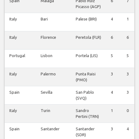
Spain
Malaga
Pablo Ruiz
6
7
Picasso (AGP)
Italy
Bari
Palese (BRI)
4
1
Italy
Florence
Peretola (FLR)
6
6
Portugal
Lisbon
Portela (LIS)
5
5
Italy
Palermo
Punta Raisi
3
3
(PMO)
Spain
Sevilla
San Pablo
4
3
(SVQ)
Italy
Turin
Sandro
1
0
Pertini (TRN)
Spain
Santander
Santander
3
4
(SDR)