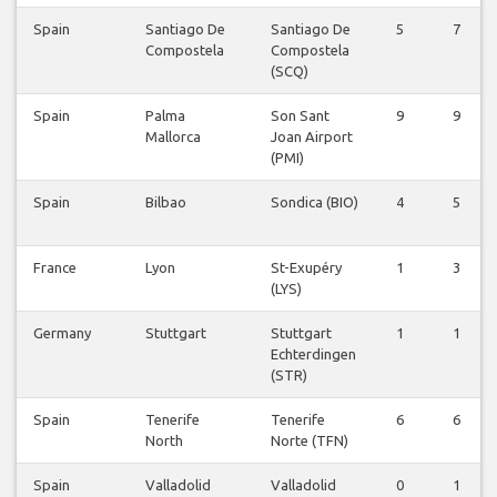
Spain
Santiago De
Santiago De
5
7
Compostela
Compostela
(SCQ)
Spain
Palma
Son Sant
9
9
Mallorca
Joan Airport
(PMI)
Spain
Bilbao
Sondica (BIO)
4
5
France
Lyon
St-Exupéry
1
3
(LYS)
Germany
Stuttgart
Stuttgart
1
1
Echterdingen
(STR)
Spain
Tenerife
Tenerife
6
6
North
Norte (TFN)
Spain
Valladolid
Valladolid
0
1