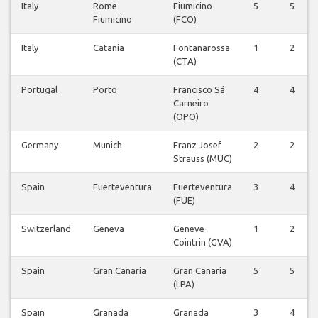
Italy
Rome
Fiumicino
5
5
Fiumicino
(FCO)
Italy
Catania
Fontanarossa
1
2
(CTA)
Portugal
Porto
Francisco Sá
4
4
Carneiro
(OPO)
Germany
Munich
Franz Josef
2
2
Strauss (MUC)
Spain
Fuerteventura
Fuerteventura
3
4
(FUE)
Switzerland
Geneva
Geneve-
1
2
Cointrin (GVA)
Spain
Gran Canaria
Gran Canaria
5
5
(LPA)
Spain
Granada
Granada
3
4