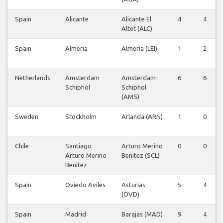
Spain
Alicante
Alicante El
4
4
Altet (ALC)
Spain
Almeria
Almeria (LEI)
1
2
Netherlands
Amsterdam
Amsterdam-
6
6
Schiphol
Schiphol
(AMS)
Sweden
Stockholm
Arlanda (ARN)
1
0
Chile
Santiago
Arturo Merino
0
0
Arturo Merino
Benitez (SCL)
Benitez
Spain
Oviedo Aviles
Asturias
5
4
(OVD)
Spain
Madrid
Barajas (MAD)
9
4