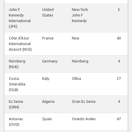
John F
United
New York
5
Kennedy
States
John F
International
Kennedy
(JFK)
Côte d'Azur
France
Nice
40
International
Airport (NCE)
Nürnberg
Germany
Nürnberg
4
(NUE)
Costa
Italy
Olbia
27
Smeralda
(OLB)
Es Senia
Algeria
Oran Es Senia
4
(ORN)
Asturias
Spain
Oviedo Aviles
47
(OVD)