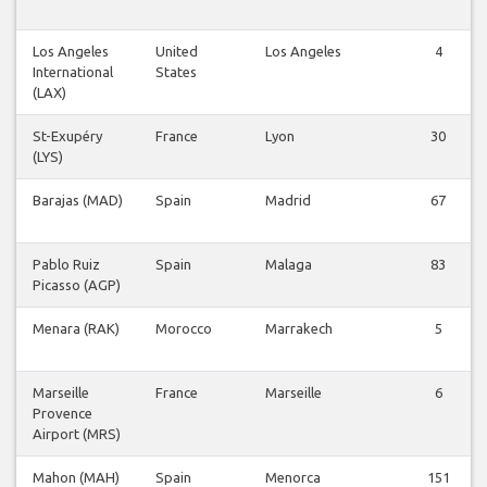
Los Angeles
United
Los Angeles
4
International
States
(LAX)
St-Exupéry
France
Lyon
30
(LYS)
Barajas (MAD)
Spain
Madrid
67
Pablo Ruiz
Spain
Malaga
83
Picasso (AGP)
Menara (RAK)
Morocco
Marrakech
5
Marseille
France
Marseille
6
Provence
Airport (MRS)
Mahon (MAH)
Spain
Menorca
151