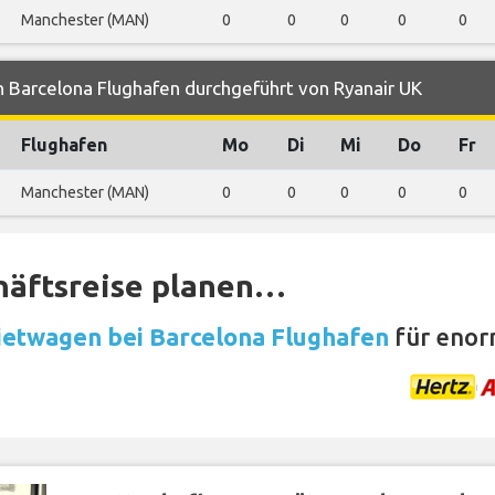
Manchester (MAN)
0
0
0
0
0
 Barcelona Flughafen durchgeführt von Ryanair UK
Flughafen
Mo
Di
Mi
Do
Fr
Manchester (MAN)
0
0
0
0
0
häftsreise planen…
etwagen bei Barcelona Flughafen
für enor