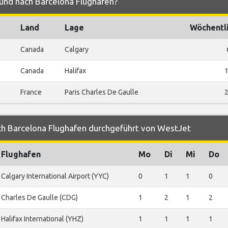
und nach Barcelona Flughafen?
Land
Lage
Wöchentl
Canada
Calgary
Canada
Halifax
France
Paris Charles De Gaulle
ch Barcelona Flughafen durchgeführt von WestJet
Flughafen
Mo
Di
Mi
Do
Calgary International Airport (YYC)
0
1
1
0
Charles De Gaulle (CDG)
1
2
1
2
Halifax International (YHZ)
1
1
1
1