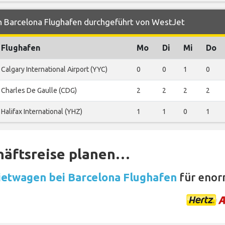
n Barcelona Flughafen durchgeführt von WestJet
Flughafen
Mo
Di
Mi
Do
Calgary International Airport (YYC)
0
0
1
0
Charles De Gaulle (CDG)
2
2
2
2
Halifax International (YHZ)
1
1
0
1
häftsreise planen…
etwagen bei Barcelona Flughafen
für enor