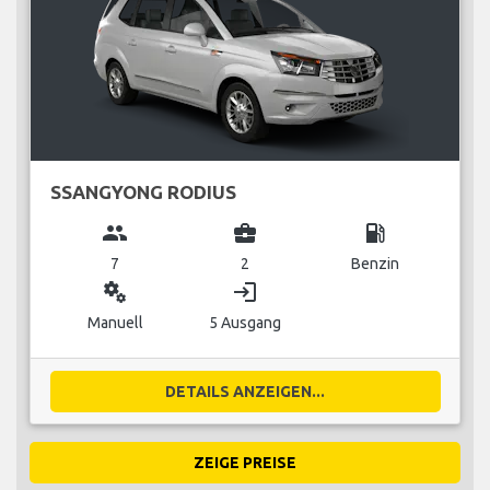
SSANGYONG RODIUS
group
business_center
local_gas_station
7
2
Benzin
miscellaneous_services
login
Manuell
5 Ausgang
DETAILS ANZEIGEN...
ZEIGE PREISE