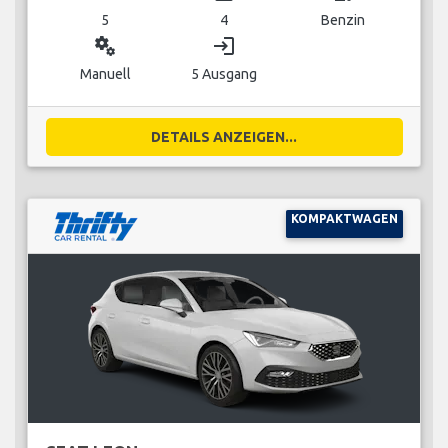
5
4
Benzin
miscellaneous_services
login
Manuell
5 Ausgang
DETAILS ANZEIGEN...
KOMPAKTWAGEN