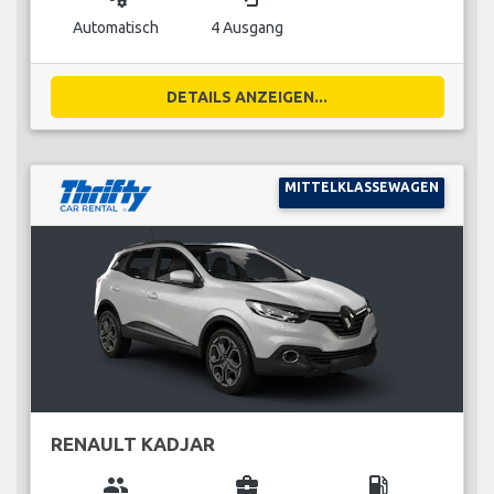
Automatisch
4 Ausgang
DETAILS ANZEIGEN...
MITTELKLASSEWAGEN
RENAULT KADJAR
group
business_center
local_gas_station