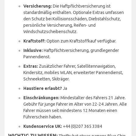
Versicherung:
Die Haftpflichtversicherung ist
standardmäßig enthalten. Optionale Extras umfassen
den Schutz bei Kollisionsschäden, Diebstahlschutz,
persönliche Versicherung, Reifen- und
Windschutzscheibenschutz.
Kraftstoff:
Option zum Kraftstoffkauf verfügbar.
Inklusive:
Haftpflichtversicherung, grundlegender
Pannendienst.
Extras:
Zusätzlicher Fahrer, Satellitennavigation,
Kindersitz, mobiles WLAN, erweiterter Pannendienst,
Schneeketten, Skiträger.
Haustiere erlaubt?
Ja
Einschränkungen:
Mindestalter des Fahrers 21 Jahre.
Gebühr für junge Fahrer im Alter von 22-24 Jahren. Alle
Fahrer müssen seit mindestens 12 Monaten einen
Führerschein haben.
Kundenservice UK:
+44 (0)207 365 3384
WICHTIG ZU WISSEN:
Thrifty hat etwas namens Blue Chip