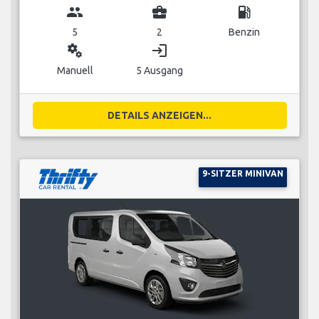
group
business_center
local_gas_station
5
2
Benzin
miscellaneous_services
login
Manuell
5 Ausgang
DETAILS ANZEIGEN...
9-SITZER MINIVAN