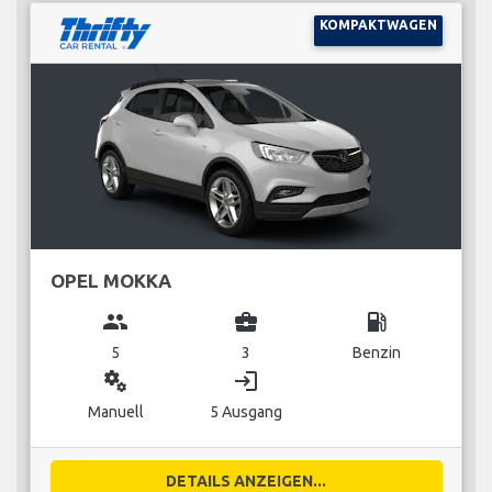
KOMPAKTWAGEN
OPEL MOKKA
group
business_center
local_gas_station
5
3
Benzin
miscellaneous_services
login
Manuell
5 Ausgang
DETAILS ANZEIGEN...