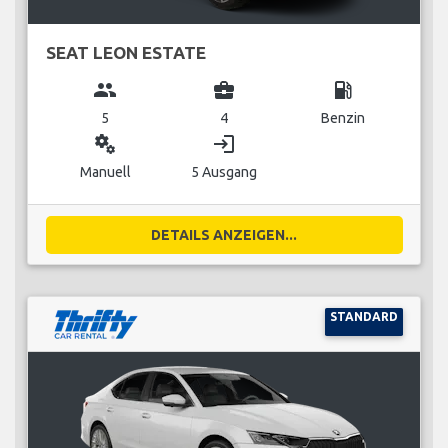
SEAT LEON ESTATE
group
business_center
local_gas_station
5
4
Benzin
miscellaneous_services
login
Manuell
5 Ausgang
DETAILS ANZEIGEN...
STANDARD