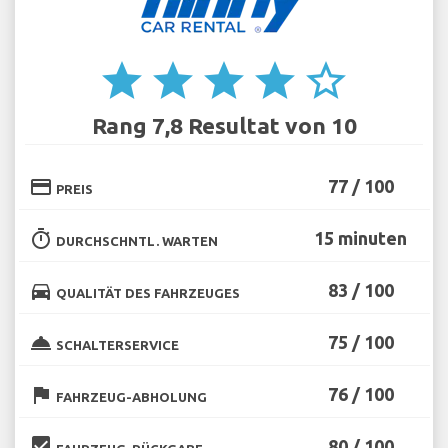
star
star
star
star
star_border
Rang 7,8 Resultat von 10
credit_card
77 / 100
PREIS
timer
15 minuten
DURCHSCHNTL. WARTEN
directions_car
83 / 100
QUALITÄT DES FAHRZEUGES
room_service
75 / 100
SCHALTERSERVICE
flag
76 / 100
FAHRZEUG-ABHOLUNG
beenhere
80 / 100