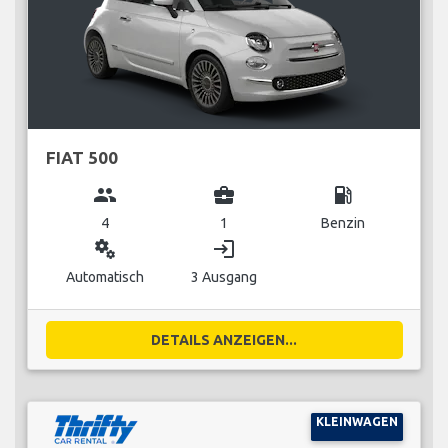
FIAT 500
group
business_center
local_gas_station
4
1
Benzin
miscellaneous_services
login
Automatisch
3 Ausgang
DETAILS ANZEIGEN...
KLEINWAGEN