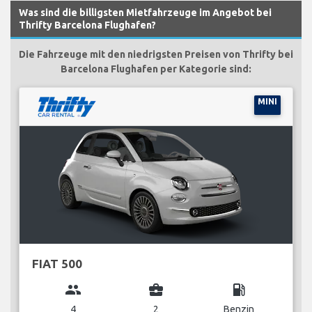
Was sind die billigsten Mietfahrzeuge im Angebot bei
Thrifty Barcelona Flughafen?
Die Fahrzeuge mit den niedrigsten Preisen von Thrifty bei
Barcelona Flughafen per Kategorie sind:
MINI
FIAT 500
group
business_center
local_gas_station
4
2
Benzin