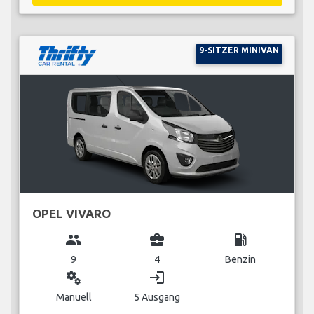
9-SITZER MINIVAN
OPEL VIVARO
group
business_center
local_gas_station
9
4
Benzin
miscellaneous_services
login
Manuell
5 Ausgang