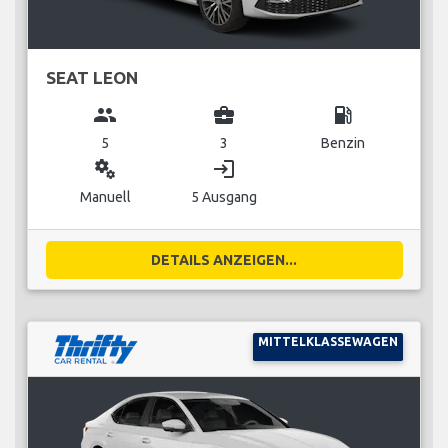
SEAT LEON
group
business_center
local_gas_station
5
3
Benzin
miscellaneous_services
login
Manuell
5 Ausgang
DETAILS ANZEIGEN...
MITTELKLASSEWAGEN