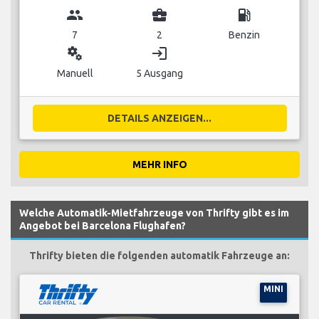
group
business_center
local_gas_station
7
2
Benzin
miscellaneous_services
login
Manuell
5 Ausgang
DETAILS ANZEIGEN...
MEHR INFO
Welche Automatik-Mietfahrzeuge von Thrifty gibt es im
Angebot bei Barcelona Flughafen?
Thrifty bieten die folgenden automatik Fahrzeuge an:
MINI