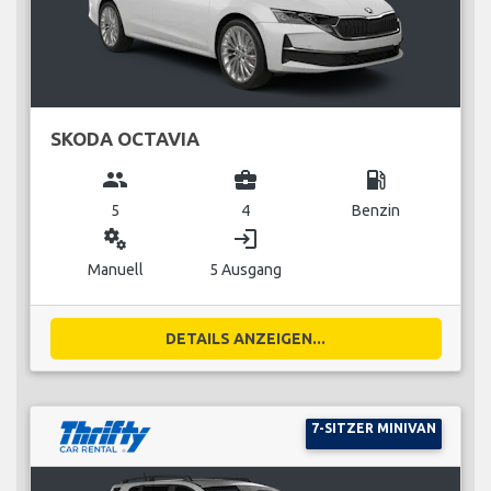
SKODA OCTAVIA
group
business_center
local_gas_station
5
4
Benzin
miscellaneous_services
login
Manuell
5 Ausgang
DETAILS ANZEIGEN...
7-SITZER MINIVAN