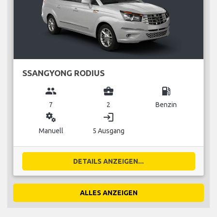
SSANGYONG RODIUS
group
business_center
local_gas_station
7
2
Benzin
miscellaneous_services
login
Manuell
5 Ausgang
DETAILS ANZEIGEN...
ALLES ANZEIGEN