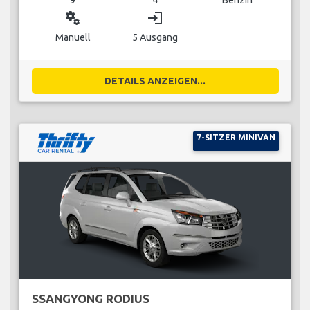
miscellaneous_services
login
Manuell
5 Ausgang
DETAILS ANZEIGEN...
7-SITZER MINIVAN
SSANGYONG RODIUS