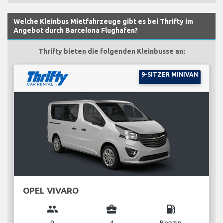
Welche Kleinbus Mietfahrzeuge gibt es bei Thrifty im
Angebot durch Barcelona Flughafen?
Thrifty bieten die folgenden Kleinbusse an:
9-SITZER MINIVAN
OPEL VIVARO
group
business_center
local_gas_station
9
4
Benzin