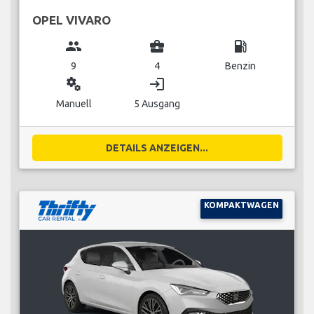
OPEL VIVARO
group
business_center
local_gas_station
9
4
Benzin
miscellaneous_services
login
Manuell
5 Ausgang
DETAILS ANZEIGEN...
KOMPAKTWAGEN