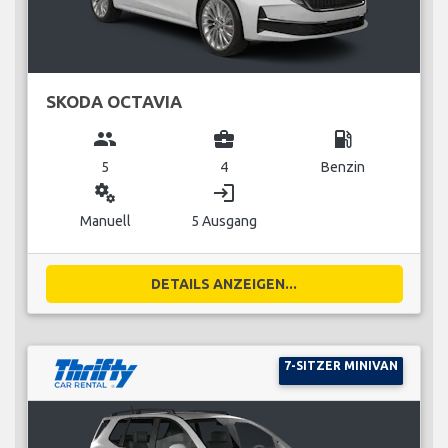
SKODA OCTAVIA
group
business_center
local_gas_station
5
4
Benzin
miscellaneous_services
login
Manuell
5 Ausgang
DETAILS ANZEIGEN...
7-SITZER MINIVAN