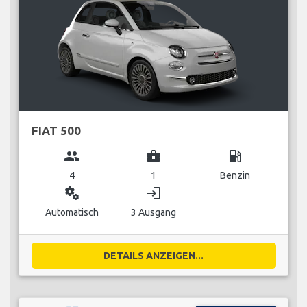
FIAT 500
group
business_center
local_gas_station
4
1
Benzin
miscellaneous_services
login
Automatisch
3 Ausgang
DETAILS ANZEIGEN...