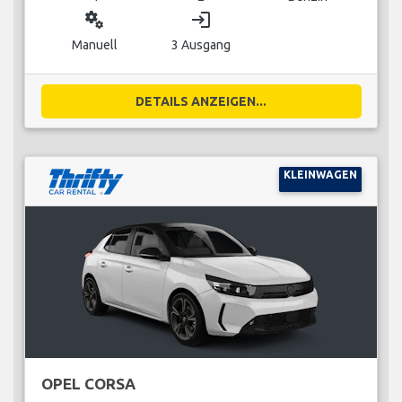
miscellaneous_services
login
Manuell
3 Ausgang
DETAILS ANZEIGEN...
KLEINWAGEN
OPEL CORSA