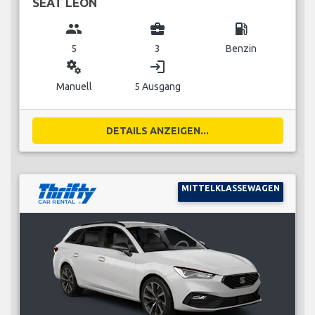
SEAT LEON
group
business_center
local_gas_station
5
3
Benzin
miscellaneous_services
login
Manuell
5 Ausgang
DETAILS ANZEIGEN...
MITTELKLASSEWAGEN