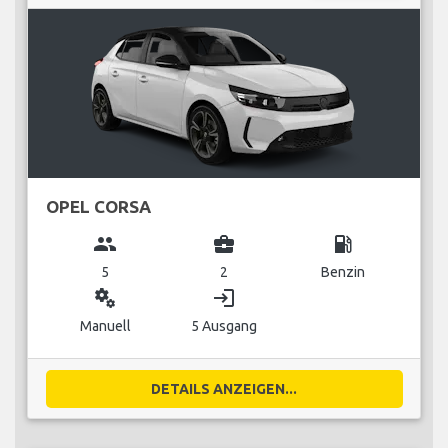
OPEL CORSA
group
business_center
local_gas_station
5
2
Benzin
miscellaneous_services
login
Manuell
5 Ausgang
DETAILS ANZEIGEN...