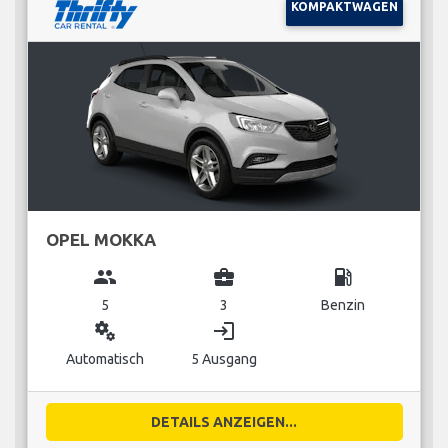
KOMPAKTWAGEN
OPEL MOKKA
group
business_center
local_gas_station
5
3
Benzin
miscellaneous_services
login
Automatisch
5 Ausgang
DETAILS ANZEIGEN...