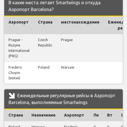
В какие места летает Smartwings и откуда
Аэропорт Barcelona?
Аэропорт
Страна
местонахождение
Еженеде
рей
Prague -
Czech
Prague
13
Ruzyne
Republic
International
(PRG)
Frederic
Poland
Warsaw
3
Chopin
(WAW)
Еженедельные регулярные рейсы в Аэропорт
Barcelona, выполняемые Smartwings
Страна
Назначение
Аэропорт
Пн
Вт
Ср
Poland
Warsaw
Frederic
0
0
0