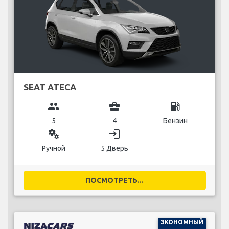
SEAT ATECA
group
business_center
local_gas_station
5
4
Бензин
miscellaneous_services
login
Ручной
5 Дверь
ПОСМОТРЕТЬ...
ЭКОНОМНЫЙ