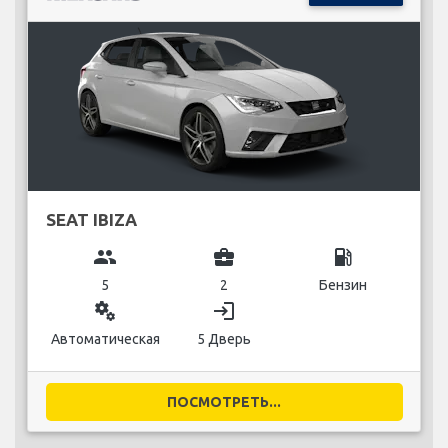
SEAT IBIZA
group
business_center
local_gas_station
5
2
Бензин
miscellaneous_services
login
Автоматическая
5 Дверь
ПОСМОТРЕТЬ...