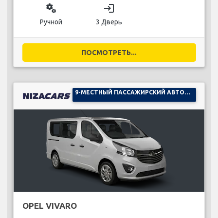
miscellaneous_services
login
Ручной
3 Дверь
ПОСМОТРЕТЬ...
9-МЕСТНЫЙ ПАССАЖИРСКИЙ АВТОМОБИЛЬ
OPEL VIVARO