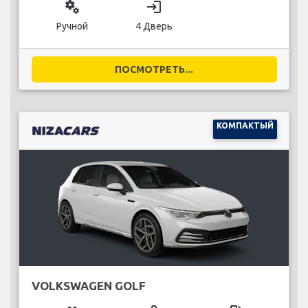
miscellaneous_services
login
Ручной
4 Дверь
ПОСМОТРЕТЬ...
КОМПАКТЫЙ
VOLKSWAGEN GOLF