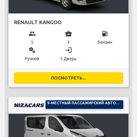
RENAULT KANGOO
group
business_center
local_gas_station
5
3
Бензин
miscellaneous_services
login
Ручной
5 Дверь
ПОСМОТРЕТЬ...
9-МЕСТНЫЙ ПАССАЖИРСКИЙ АВТОМОБИЛЬ