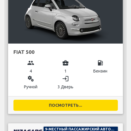
FIAT 500
group
business_center
local_gas_station
4
1
Бензин
miscellaneous_services
login
Ручной
3 Дверь
ПОСМОТРЕТЬ...
9-МЕСТНЫЙ ПАССАЖИРСКИЙ АВТОМОБИЛЬ