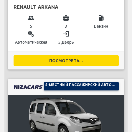
RENAULT ARKANA
group
business_center
local_gas_station
5
3
Бензин
miscellaneous_services
login
Автоматическая
5 Дверь
ПОСМОТРЕТЬ...
5-МЕСТНЫЙ ПАССАЖИРСКИЙ АВТОМОБИЛЬ