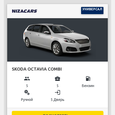
УНИВЕРСАЛ
SKODA OCTAVIA COMBI
group
business_center
local_gas_station
5
5
Бензин
miscellaneous_services
login
Ручной
5 Дверь