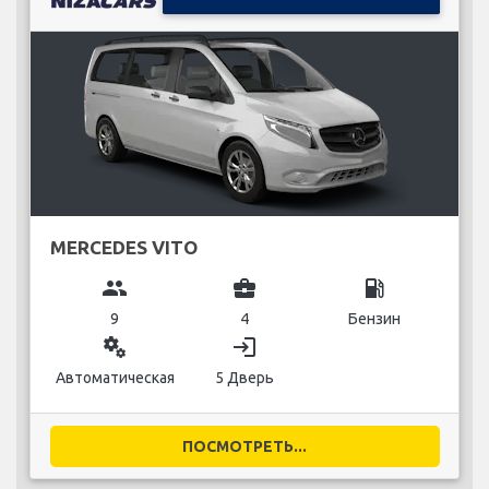
MERCEDES VITO
group
business_center
local_gas_station
9
4
Бензин
miscellaneous_services
login
Автоматическая
5 Дверь
ПОСМОТРЕТЬ...