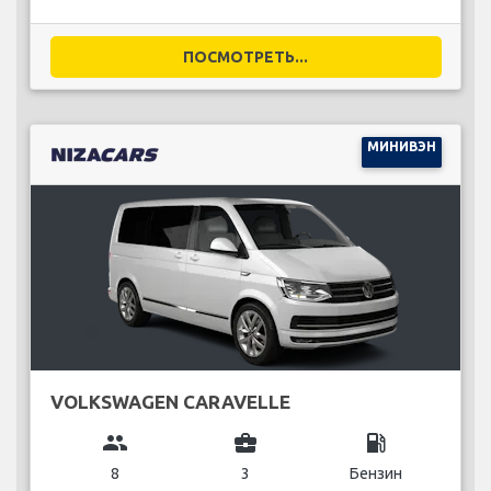
ПОСМОТРЕТЬ...
МИНИВЭН
VOLKSWAGEN CARAVELLE
group
business_center
local_gas_station
8
3
Бензин