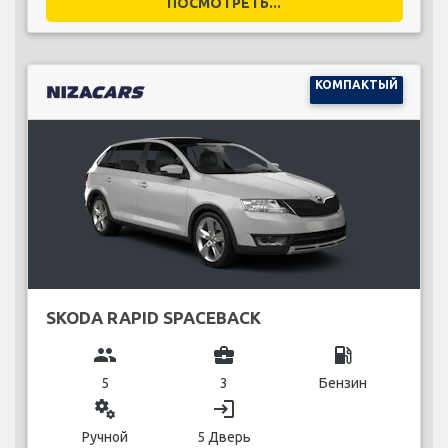
ПОСМОТРЕТЬ...
КОМПАКТЫЙ
SKODA RAPID SPACEBACK
group
business_center
local_gas_station
5
3
Бензин
miscellaneous_services
login
Ручной
5 Дверь