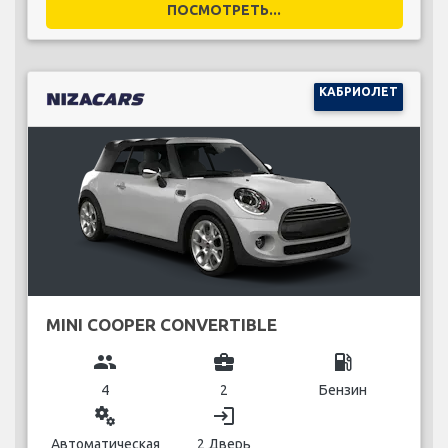
ПОСМОТРЕТЬ...
КАБРИОЛЕТ
MINI COOPER CONVERTIBLE
group
business_center
local_gas_station
4
2
Бензин
miscellaneous_services
login
Автоматическая
2 Дверь