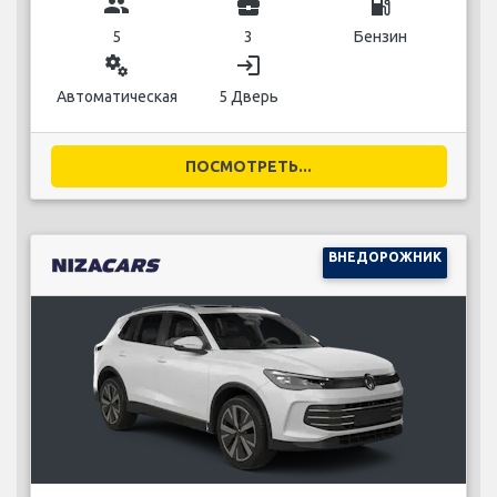
group
business_center
local_gas_station
5
3
Бензин
miscellaneous_services
login
Автоматическая
5 Дверь
ПОСМОТРЕТЬ...
ВНЕДОРОЖНИК