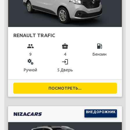
RENAULT TRAFIC
group
business_center
local_gas_station
9
4
Бензин
miscellaneous_services
login
Ручной
5 Дверь
ПОСМОТРЕТЬ...
ВНЕДОРОЖНИК