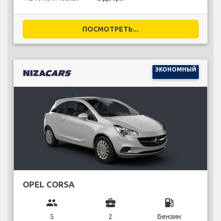
ПОСМОТРЕТЬ...
ЭКОНОМНЫЙ
OPEL CORSA
group
business_center
local_gas_station
5
2
Бензин