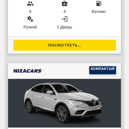
group
business_center
local_gas_station
9
4
Бензин
miscellaneous_services
login
Ручной
5 Дверь
ПОСМОТРЕТЬ...
КОМПАКТЫЙ