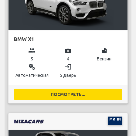
BMW X1
group
business_center
local_gas_station
5
4
Бензин
miscellaneous_services
login
Автоматическая
5 Дверь
ПОСМОТРЕТЬ...
МИНИ