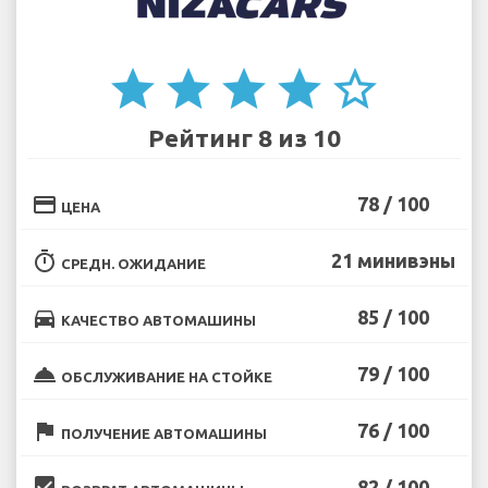
star
star
star
star
star_border
Рейтинг 8 из 10
credit_card
78 / 100
ЦЕНА
timer
21 минивэны
СРЕДН. ОЖИДАНИЕ
directions_car
85 / 100
КАЧЕСТВО АВТОМАШИНЫ
room_service
79 / 100
ОБСЛУЖИВАНИЕ НА СТОЙКЕ
flag
76 / 100
ПОЛУЧЕНИЕ АВТОМАШИНЫ
beenhere
82 / 100