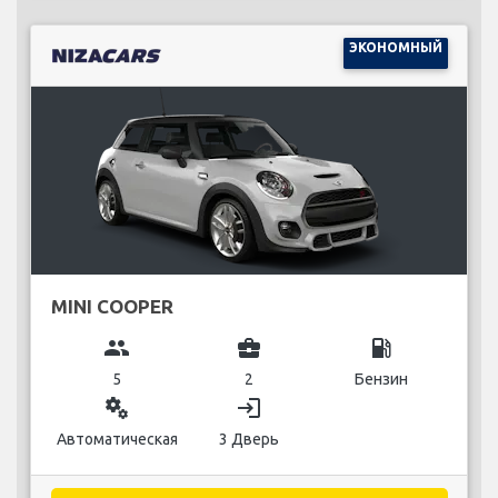
ЭКОНОМНЫЙ
MINI COOPER
group
business_center
local_gas_station
5
2
Бензин
miscellaneous_services
login
Автоматическая
3 Дверь