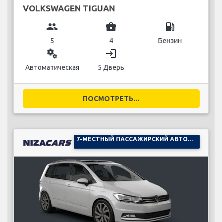
VOLKSWAGEN TIGUAN
group
business_center
local_gas_station
5
4
Бензин
miscellaneous_services
login
Автоматическая
5 Дверь
ПОСМОТРЕТЬ...
7-МЕСТНЫЙ ПАССАЖИРСКИЙ АВТОМОБИЛЬ