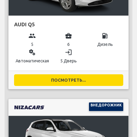
AUDI Q5
group
business_center
local_gas_station
5
6
Дизель
miscellaneous_services
login
Автоматическая
5 Дверь
ПОСМОТРЕТЬ...
ВНЕДОРОЖНИК