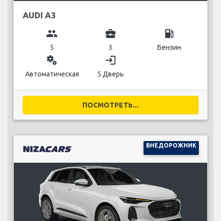
AUDI A3
group
business_center
local_gas_station
5
3
Бензин
miscellaneous_services
login
Автоматическая
5 Дверь
ПОСМОТРЕТЬ...
ВНЕДОРОЖНИК