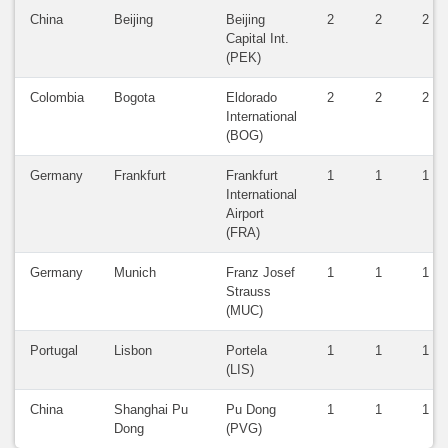
China
Beijing
Beijing
2
2
2
Capital Int.
(PEK)
Colombia
Bogota
Eldorado
2
2
2
International
(BOG)
Germany
Frankfurt
Frankfurt
1
1
1
International
Airport
(FRA)
Germany
Munich
Franz Josef
1
1
1
Strauss
(MUC)
Portugal
Lisbon
Portela
1
1
1
(LIS)
China
Shanghai Pu
Pu Dong
1
1
1
Dong
(PVG)