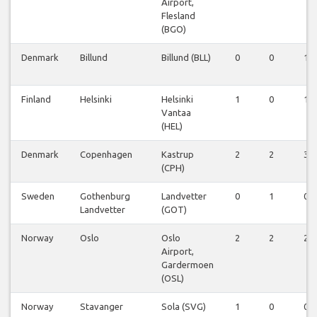
Airport,
Flesland
(BGO)
Denmark
Billund
Billund (BLL)
0
0
1
Finland
Helsinki
Helsinki
1
0
1
Vantaa
(HEL)
Denmark
Copenhagen
Kastrup
2
2
3
(CPH)
Sweden
Gothenburg
Landvetter
0
1
0
Landvetter
(GOT)
Norway
Oslo
Oslo
2
2
2
Airport,
Gardermoen
(OSL)
Norway
Stavanger
Sola (SVG)
1
0
0