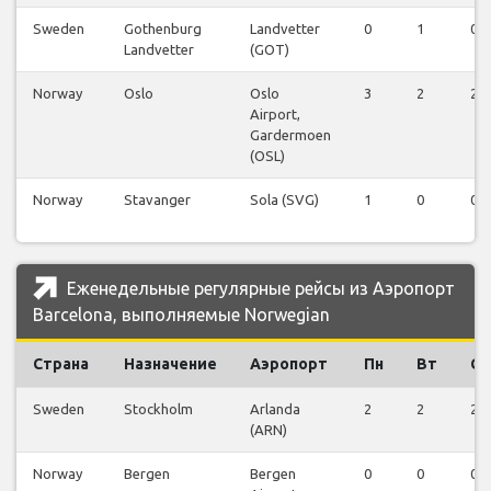
Sweden
Gothenburg
Landvetter
0
1
0
Landvetter
(GOT)
Norway
Oslo
Oslo
3
2
2
Airport,
Gardermoen
(OSL)
Norway
Stavanger
Sola (SVG)
1
0
0
Еженедельные регулярные рейсы из Аэропорт
Barcelona, выполняемые Norwegian
Страна
Назначение
Аэропорт
Пн
Вт
Ср
Sweden
Stockholm
Arlanda
2
2
2
(ARN)
Norway
Bergen
Bergen
0
0
0