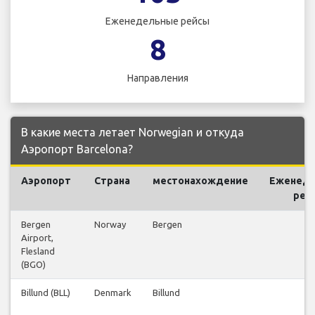
Еженедельные рейсы
8
Направления
В какие места летает Norwegian и откуда
Аэропорт Barcelona?
Аэропорт
Страна
местонахождение
Еженед
рей
Bergen
Norway
Bergen
4
Airport,
Flesland
(BGO)
Billund (BLL)
Denmark
Billund
4