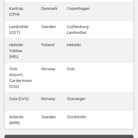
Kastrup
Denmark
Copenhagen
27
(CPH)
Landvetter
Sweden
Gothenburg
6
(GOT)
Landvetter
Helsinki
Finland
Helsinki
9
Vantaa
(HEL)
Oslo
Norway
Oslo
26
Airport,
Gardermoen
(OSL)
Sola (SVG)
Norway
Stavanger
4
Arlanda
Sweden
Stockholm
23
(ARN)