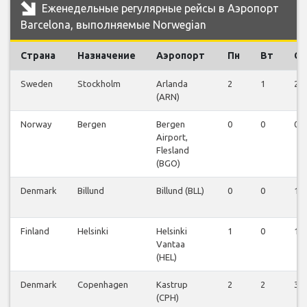
Еженедельные регулярные рейсы в Аэропорт
Barcelona, выполняемые Norwegian
Страна
Назначение
Аэропорт
Пн
Вт
Ср
Sweden
Stockholm
Arlanda
2
1
2
(ARN)
Norway
Bergen
Bergen
0
0
0
Airport,
Flesland
(BGO)
Denmark
Billund
Billund (BLL)
0
0
1
Finland
Helsinki
Helsinki
1
0
1
Vantaa
(HEL)
Denmark
Copenhagen
Kastrup
2
2
3
(CPH)