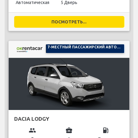
Автоматическая
5 Дверь
ПОСМОТРЕТЬ...
7-МЕСТНЫЙ ПАССАЖИРСКИЙ АВТОМОБИЛЬ
DACIA LODGY
group
business_center
local_gas_station