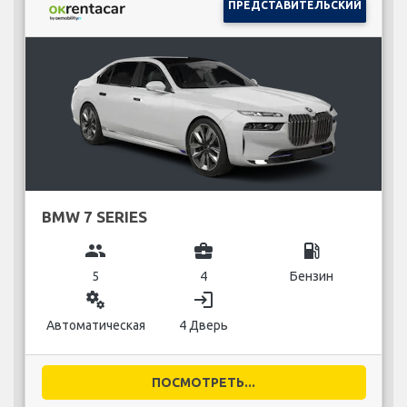
ПРЕДСТАВИТЕЛЬСКИЙ
BMW 7 SERIES
group
business_center
local_gas_station
5
4
Бензин
miscellaneous_services
login
Автоматическая
4 Дверь
ПОСМОТРЕТЬ...