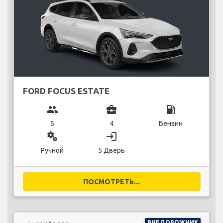
FORD FOCUS ESTATE
group
business_center
local_gas_station
5
4
Бензин
miscellaneous_services
login
Ручной
5 Дверь
ПОСМОТРЕТЬ...
ВНЕДОРОЖНИК