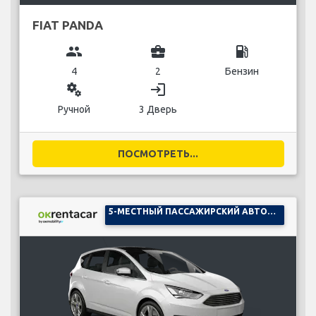
FIAT PANDA
group
business_center
local_gas_station
4
2
Бензин
miscellaneous_services
login
Ручной
3 Дверь
ПОСМОТРЕТЬ...
5-МЕСТНЫЙ ПАССАЖИРСКИЙ АВТОМОБИЛЬ