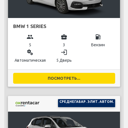
BMW 1 SERIES
group
business_center
local_gas_station
5
3
Бензин
miscellaneous_services
login
Автоматическая
5 Дверь
ПОСМОТРЕТЬ...
СРЕДНЕГАБАР. ЭЛИТ. АВТОМ.