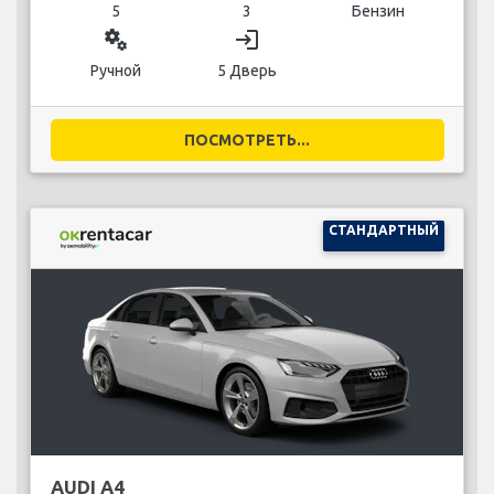
5
3
Бензин
miscellaneous_services
login
Ручной
5 Дверь
ПОСМОТРЕТЬ...
СТАНДАРТНЫЙ
AUDI A4