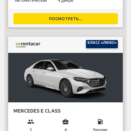
Автоматическая
4 Дверь
ПОСМОТРЕТЬ...
КЛАСС «ЛЮКС»
MERCEDES E CLASS
group
business_center
local_gas_station
5
4
Бензин