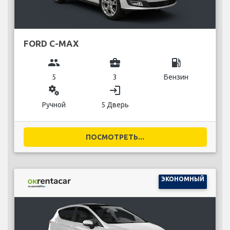
FORD C-MAX
group
business_center
local_gas_station
5
3
Бензин
miscellaneous_services
login
Ручной
5 Дверь
ПОСМОТРЕТЬ...
ЭКОНОМНЫЙ