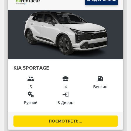
KIA SPORTAGE
group
business_center
local_gas_station
5
4
Бензин
miscellaneous_services
login
Ручной
5 Дверь
ПОСМОТРЕТЬ...