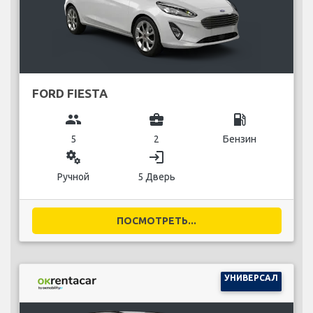
FORD FIESTA
group
business_center
local_gas_station
5
2
Бензин
miscellaneous_services
login
Ручной
5 Дверь
ПОСМОТРЕТЬ...
УНИВЕРСАЛ