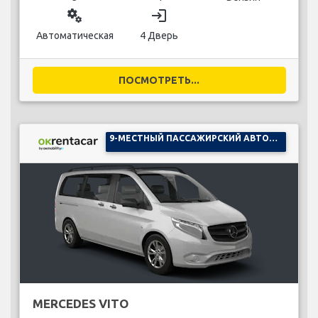
miscellaneous_services
login
Автоматическая
4 Дверь
ПОСМОТРЕТЬ...
9-МЕСТНЫЙ ПАССАЖИРСКИЙ АВТОМОБИЛЬ
MERCEDES VITO