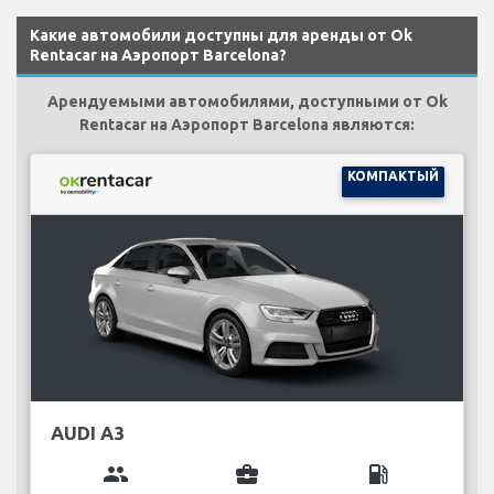
Какие автомобили доступны для аренды от Ok
Rentacar на Аэропорт Barcelona?
Арендуемыми автомобилями, доступными от Ok
Rentacar на Аэропорт Barcelona являются:
КОМПАКТЫЙ
AUDI A3
group
business_center
local_gas_station