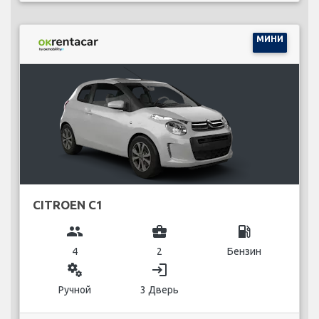
МИНИ
CITROEN C1
group
business_center
local_gas_station
4
2
Бензин
miscellaneous_services
login
Ручной
3 Дверь