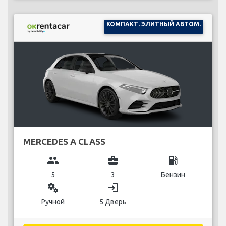
КОМПАКТ. ЭЛИТНЫЙ АВТОМ.
MERCEDES A CLASS
group
business_center
local_gas_station
5
3
Бензин
miscellaneous_services
login
Ручной
5 Дверь