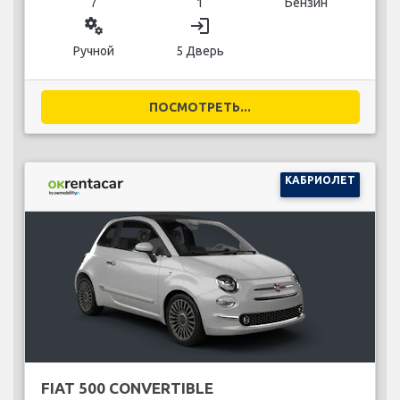
7
1
Бензин
miscellaneous_services
login
Ручной
5 Дверь
ПОСМОТРЕТЬ...
КАБРИОЛЕТ
FIAT 500 CONVERTIBLE