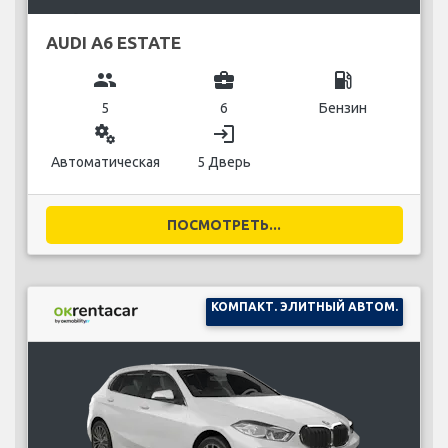
AUDI A6 ESTATE
group
business_center
local_gas_station
5
6
Бензин
miscellaneous_services
login
Автоматическая
5 Дверь
ПОСМОТРЕТЬ...
КОМПАКТ. ЭЛИТНЫЙ АВТОМ.