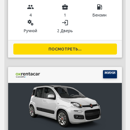
group
business_center
local_gas_station
4
1
Бензин
miscellaneous_services
login
Ручной
2 Дверь
ПОСМОТРЕТЬ...
МИНИ