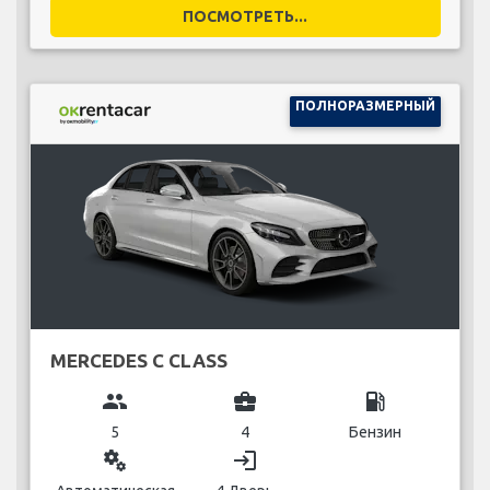
ПОСМОТРЕТЬ...
ПОЛНОРАЗМЕРНЫЙ
MERCEDES C CLASS
group
business_center
local_gas_station
5
4
Бензин
miscellaneous_services
login