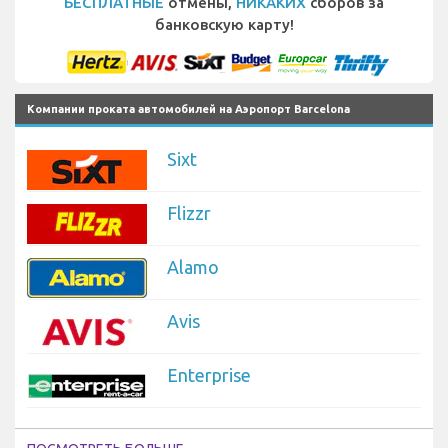
БЕСПЛАТНЫЕ
отмены,
НИКАКИХ
сборов за
банковскую карту!
Компании проката автомобилей на Аэропорт Barcelona
Sixt
Flizzr
Alamo
Avis
Enterprise