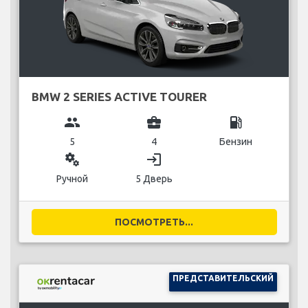
BMW 2 SERIES ACTIVE TOURER
group
business_center
local_gas_station
5
4
Бензин
miscellaneous_services
login
Ручной
5 Дверь
ПОСМОТРЕТЬ...
ПРЕДСТАВИТЕЛЬСКИЙ