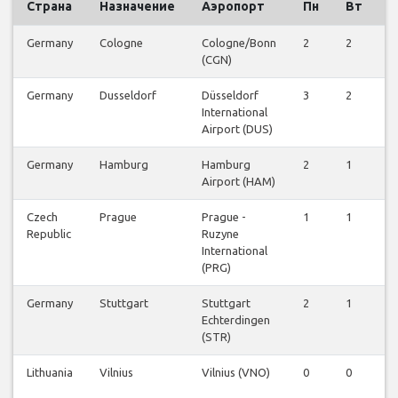
Страна
Назначение
Аэропорт
Пн
Вт
С
Germany
Cologne
Cologne/Bonn
2
2
2
(CGN)
Germany
Dusseldorf
Düsseldorf
3
2
3
International
Airport (DUS)
Germany
Hamburg
Hamburg
2
1
2
Airport (HAM)
Czech
Prague
Prague -
1
1
1
Republic
Ruzyne
International
(PRG)
Germany
Stuttgart
Stuttgart
2
1
1
Echterdingen
(STR)
Lithuania
Vilnius
Vilnius (VNO)
0
0
0