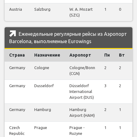
Austria
Salzburg
W. A. Mozart
1
0
0
(SZG)
Еженедельные регулярные рейсы из Аэропорт
Barcelona, выполняемые Eurowings
Страна
Назначение
Аэропорт
Пн
Вт
С
Germany
Cologne
Cologne/Bonn
2
2
2
(CGN)
Germany
Dusseldorf
Düsseldorf
3
2
3
International
Airport (DUS)
Germany
Hamburg
Hamburg
2
1
2
Airport (HAM)
Czech
Prague
Prague -
1
1
1
Republic
Ruzyne