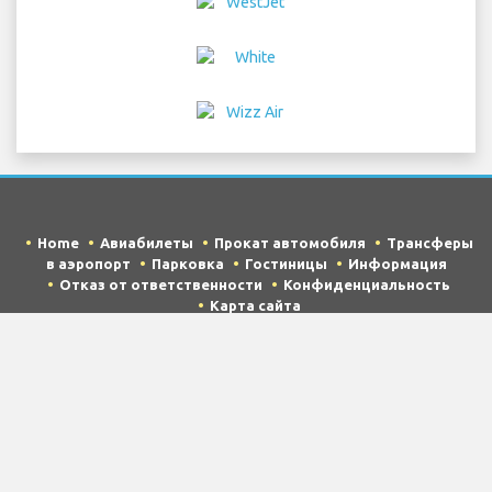
Home
Авиабилеты
Прокат автомобиля
Трансферы
в аэропорт
Парковка
Гостиницы
Информация
Отказ от ответственности
Конфиденциальность
Карта сайта
COPYRIGHT © 2026 Try Quantum OU trading as
"TripTQ" and barcelonaairport.com (also known as
TripTQ Аэропорт Barcelona) / All Rights Reserved.
ОТКАЗ ОТ ОТВЕТСТВЕННОСТИ - Этот веб-сайт не является
официальным веб-сайтом Аэропорт Barcelona