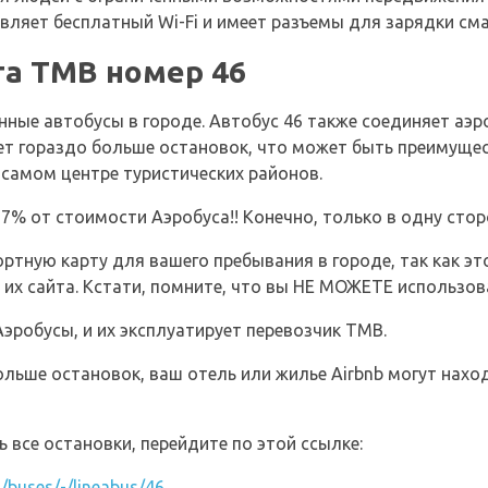
авляет бесплатный Wi-Fi и имеет разъемы для зарядки см
а TMB номер 46
ные автобусы в городе. Автобус 46 также соединяет аэро
ет гораздо больше остановок, что может быть преимущес
в самом центре туристических районов.
 37% от стоимости Аэробуса!! Конечно, только в одну стор
ртную карту для вашего пребывания в городе, так как э
с их сайта. Кстати, помните, что вы НЕ МОЖЕТЕ использов
Аэробусы, и их эксплуатирует перевозчик TMB.
льше остановок, ваш отель или жилье Airbnb могут наход
 все остановки, перейдите по этой ссылке:
/buses/-/lineabus/46