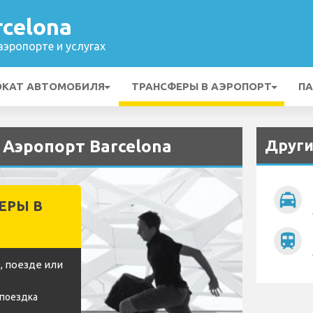
celona
эропорте и услугах
ОКАТ АВТОМОБИЛЯ
ТРАНСФЕРЫ В АЭРОПОРТ
ПА
Други
 Аэропорт Barcelona
local_taxi
ЕРЫ В
train
, поезде или
 поездка