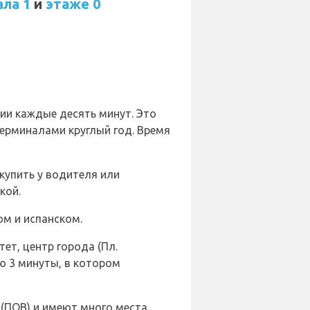
ала 1
и
этаже 0
ии каждые десять минут. Это
ерминалами круглый год. Время
 купить у водителя или
кой.
ом и испанском.
тет, центр города (Пл.
ю 3 минуты, в котором
(ПОВ) и имеют много места