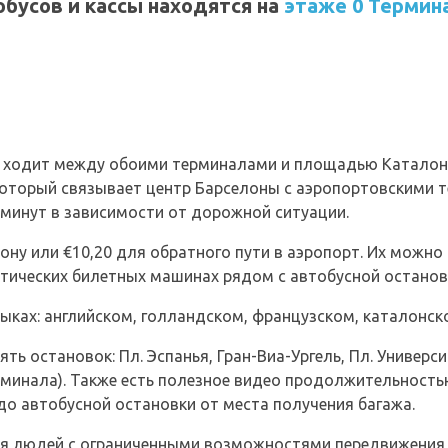
обусов и кассы находятся на
этаже 0 Термин
2) ходит между обоими терминалами и площадью Каталон
оторый связывает центр Барселоны с аэропортовскими т
 минут в зависимости от дорожной ситуации.
ону или €10,20 для обратного пути в аэропорт. Их можно
атических билетных машинах рядом с автобусной останов
зыках: английском, голландском, французском, каталонск
ть остановок: Пл. Эспанья, Гран-Виа-Ургель, Пл. Универси
рминала). Также есть полезное видео продолжительность
до автобусной остановки от места получения багажа.
я людей с ограниченными возможностями передвижения 