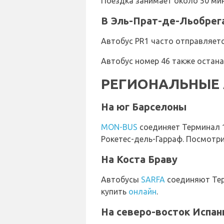
Поездка занимает около 50 мину
В Эль-Прат-де-Льобрег
Автобус PR1 часто отправляетс
Автобус номер 46 также остана
РЕГИОНАЛЬНЫЕ
На юг Барселоны
MON-BUS
соединяет Терминал 1
Рокетес-дель-Гарраф. Посмотр
На Коста Браву
Автобусы
SARFA
соединяют Терм
купить
онлайн
.
На северо-восток Испан