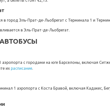
т, а билеты стоят €2,15.
ат
я в город Эль-Прат-де-Льобрегат с Терминала 1 и Термин
вливается в Эль-Прат-де-Льобрегат.
 АВТОБУСЫ
 аэропорта с городами на юге Барселоны, включая Ситжес
ите их
расписание
.
инал 1 аэропорта с Коста Бравой, включая Кадакес, Бег
ии