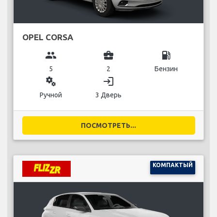
OPEL CORSA
group
business_center
local_gas_station
5
2
Бензин
miscellaneous_services
login
Ручной
3 Дверь
ПОСМОТРЕТЬ...
КОМПАКТЫЙ