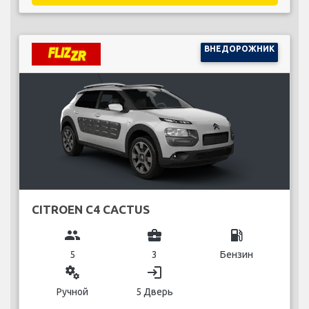
ВНЕДОРОЖНИК
CITROEN C4 CACTUS
group
business_center
local_gas_station
5
3
Бензин
miscellaneous_services
login
Ручной
5 Дверь