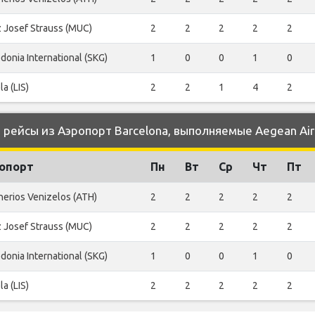
 Josef Strauss (MUC)
2
2
2
2
2
onia International (SKG)
1
0
0
1
0
la (LIS)
2
2
1
4
2
ейсы из Аэропорт Barcelona, выполняемые Aegean Airl
опорт
Пн
Вт
Ср
Чт
Пт
herios Venizelos (ATH)
2
2
2
2
2
 Josef Strauss (MUC)
2
2
2
2
2
onia International (SKG)
1
0
0
1
0
la (LIS)
2
2
2
2
2