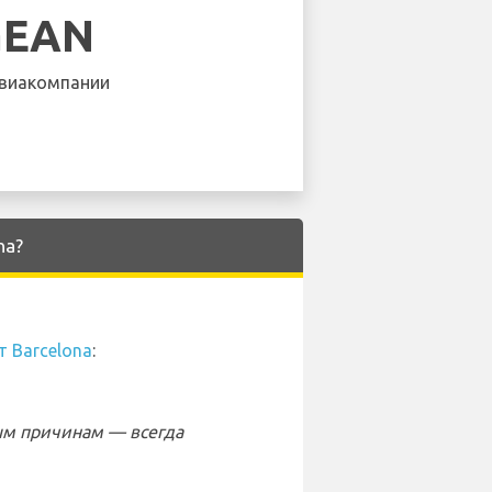
GEAN
виакомпании
na?
 Barcelona
:
ым причинам — всегда