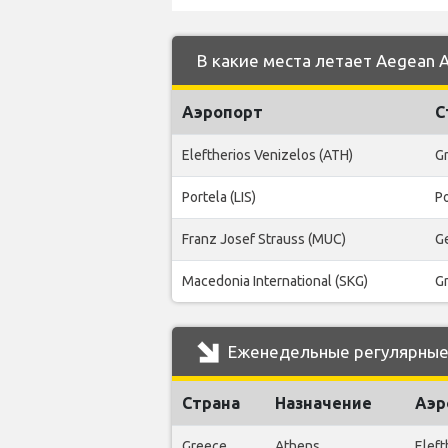
В какие места летает Aegean Ai
Аэропорт
С
Eleftherios Venizelos (ATH)
G
Portela (LIS)
P
Franz Josef Strauss (MUC)
G
Macedonia International (SKG)
G
Еженедельные регулярные р
Страна
Назначение
Аэр
Greece
Athens
Eleft