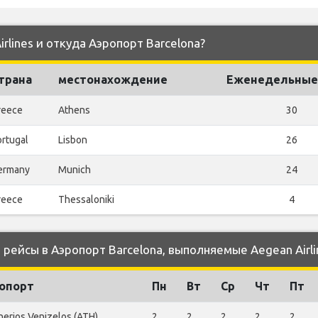
rlines и откуда Аэропорт Barcelona?
трана
местонахождение
Еженедельные
reece
Athens
30
ortugal
Lisbon
26
ermany
Munich
24
reece
Thessaloniki
4
ейсы в Аэропорт Barcelona, выполняемые Aegean Airli
опорт
Пн
Вт
Ср
Чт
Пт
herios Venizelos (ATH)
2
2
2
2
2