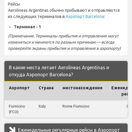
Рейсы
Aerolineas Argentinas обычно прибывают и отправляются
из следующих терминалов в
Аэропорт Barcelona
:
Терминал - 1
(Примечание. Терминалы прибытия и отправления могут
изменяться и меняются по разным причинам — всегда
проверяйте экраны прибытия и отправления в аэропорту)
В какие места летает Aerolineas Argentinas и
откуда Аэропорт Barcelona?
Аэропорт
Страна
местонахождение
Еженеде
рей
Fiumicino
Italy
Rome Fiumicino
32
(FCO)
Еженедельные регулярные рейсы в Аэропорт