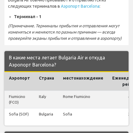
следующих терминалов в
Аэропорт Barcelona
:
Терминал - 1
(Примечание. Терминалы прибытия и отправления могут
изменяться и меняются по разным причинам — всегда
проверяйте экраны прибытия и отправления в аэропорту)
В какие места летает Bulgaria Air и откуда
Аэропорт Barcelona?
Аэропорт
Страна
местонахождение
Еженеде
рей
Fiumicino
Italy
Rome Fiumicino
4
(FCO)
Sofia (SOF)
Bulgaria
Sofia
2