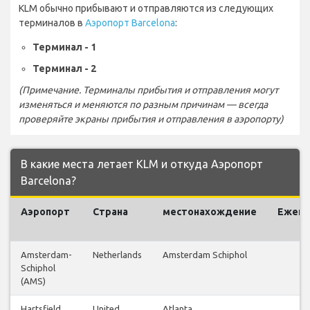
KLM обычно прибывают и отправляются из следующих
терминалов в
Аэропорт Barcelona
:
Терминал - 1
Терминал - 2
(Примечание. Терминалы прибытия и отправления могут
изменяться и меняются по разным причинам — всегда
проверяйте экраны прибытия и отправления в аэропорту)
В какие места летает KLM и откуда Аэропорт
Barcelona?
Аэропорт
Страна
местонахождение
Ежен
р
Amsterdam-
Netherlands
Amsterdam Schiphol
Schiphol
(AMS)
Hartsfield
United
Atlanta