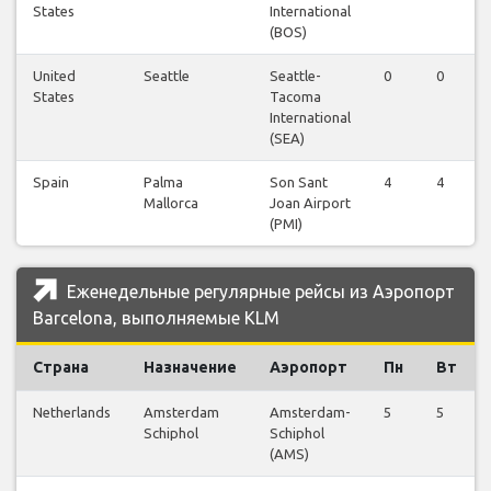
States
International
(BOS)
United
Seattle
Seattle-
0
0
States
Tacoma
International
(SEA)
Spain
Palma
Son Sant
4
4
Mallorca
Joan Airport
(PMI)
Еженедельные регулярные рейсы из Аэропорт
Barcelona, выполняемые KLM
Страна
Назначение
Аэропорт
Пн
Вт
Netherlands
Amsterdam
Amsterdam-
5
5
Schiphol
Schiphol
(AMS)