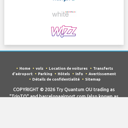
Home
vols
Location de voitures
Transferts
d'aéroport
Parking
Hôtels
Info
Avertissement
Détails de confidentialité
Sitemap
COPYRIGHT © 2026 Try Quantum OU trading as
"TripTQ" and barcelonaairport.com (also known as
TripTQ Barcelona Aéroport) / All Rights Reserved.
AVERTISSEMENT - ce site n'est pas le site officiel de Barcelona
Aéroport