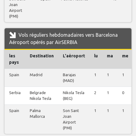
Joan
Airport
(PMI)
Vols réguliers hebdomadaires vers Barcelona
Aéroport opérés par AirSERBIA
les
Destination
L'aéroport
lu
ma
me
pays
Spain
Madrid
Barajas
1
1
1
(MAD)
Serbia
Belgrade
Nikola Tesla
2
1
0
Nikola Tesla
(BEG)
Spain
Palma
Son Sant
1
1
1
Mallorca
Joan
Airport
(PMI)