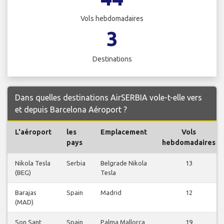
Vols hebdomadaires
3
Destinations
Dans quelles destinations AirSERBIA vole-t-elle vers
et depuis Barcelona Aéroport ?
L'aéroport
les
Emplacement
Vols
pays
hebdomadaires
Nikola Tesla
Serbia
Belgrade Nikola
13
(BEG)
Tesla
Barajas
Spain
Madrid
12
(MAD)
Son Sant
Spain
Palma Mallorca
19