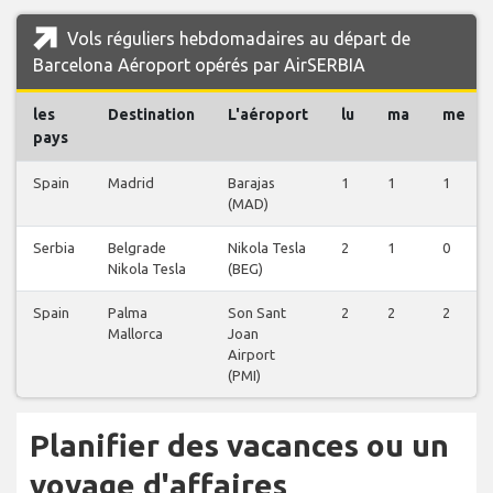
Vols réguliers hebdomadaires au départ de
Barcelona Aéroport opérés par AirSERBIA
les
Destination
L'aéroport
lu
ma
me
pays
Spain
Madrid
Barajas
1
1
1
(MAD)
Serbia
Belgrade
Nikola Tesla
2
1
0
Nikola Tesla
(BEG)
Spain
Palma
Son Sant
2
2
2
Mallorca
Joan
Airport
(PMI)
Planifier des vacances ou un
voyage d'affaires