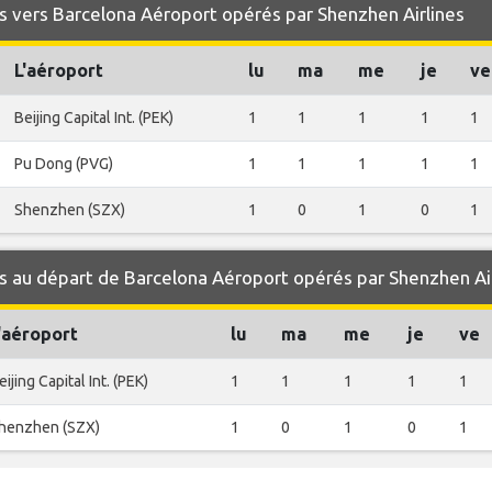
 vers Barcelona Aéroport opérés par Shenzhen Airlines
L'aéroport
lu
ma
me
je
ve
Beijing Capital Int. (PEK)
1
1
1
1
1
Pu Dong (PVG)
1
1
1
1
1
Shenzhen (SZX)
1
0
1
0
1
 au départ de Barcelona Aéroport opérés par Shenzhen Air
'aéroport
lu
ma
me
je
ve
eijing Capital Int. (PEK)
1
1
1
1
1
henzhen (SZX)
1
0
1
0
1