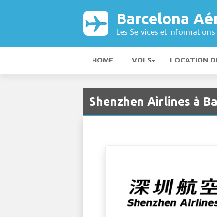
Barcelona Aé
Les Services et Informations 
HOME
VOLS
LOCATION D
Shenzhen Airlines à B