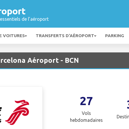
roport
essentiels de l’aéroport
E VOITURES
TRANSFERTS D'AÉROPORT
PARKING
arcelona Aéroport - BCN
27
Vols
Desti
hebdomadaires