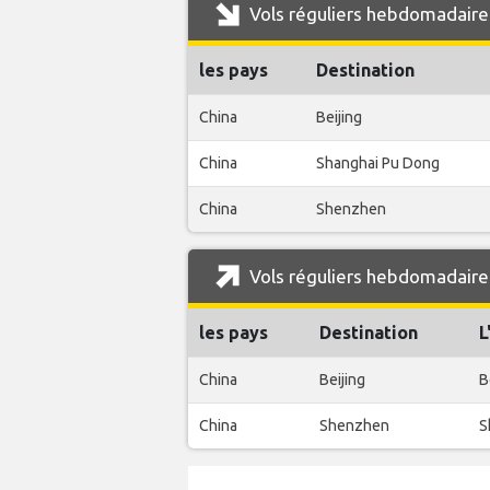
Vols réguliers hebdomadaires
les pays
Destination
China
Beijing
China
Shanghai Pu Dong
China
Shenzhen
Vols réguliers hebdomadaires
les pays
Destination
L
China
Beijing
B
China
Shenzhen
S