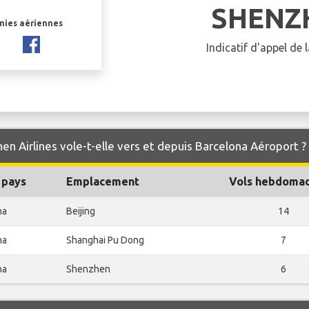
SHENZ
gnies aériennes
Indicatif d'appel de
en Airlines vole-t-elle vers et depuis Barcelona Aéroport ?
 pays
Emplacement
Vols hebdomad
na
Beijing
14
na
Shanghai Pu Dong
7
na
Shenzhen
6