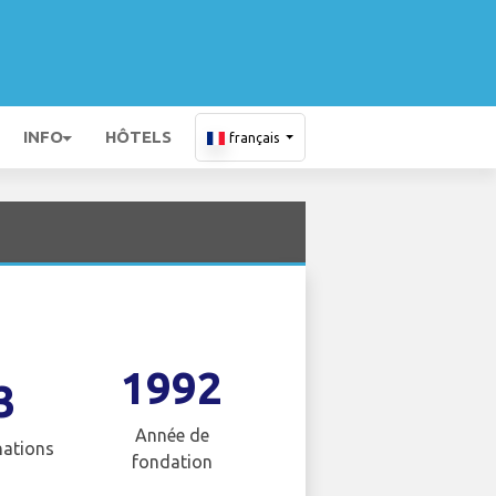
INFO
HÔTELS
français
1992
3
Année de
nations
fondation