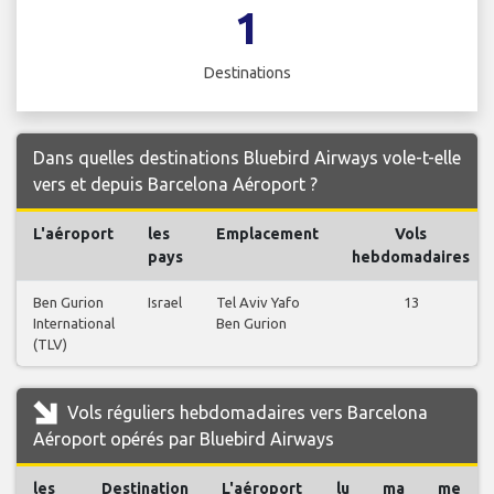
1
Destinations
Dans quelles destinations Bluebird Airways vole-t-elle
vers et depuis Barcelona Aéroport ?
L'aéroport
les
Emplacement
Vols
pays
hebdomadaires
Ben Gurion
Israel
Tel Aviv Yafo
13
International
Ben Gurion
(TLV)
Vols réguliers hebdomadaires vers Barcelona
Aéroport opérés par Bluebird Airways
les
Destination
L'aéroport
lu
ma
me