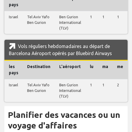
pays
Israel
Tel Aviv Yafo
Ben Gurion
1
1
1
Ben Gurion
International
(TLV)
Vols réguliers hebdomadaires au départ de
Barcelona Aéroport opérés par Bluebird Airways
les
Destination
L'aéroport
lu
ma
me
pays
Israel
Tel Aviv Yafo
Ben Gurion
1
1
2
Ben Gurion
International
(TLV)
Planifier des vacances ou un
voyage d'affaires