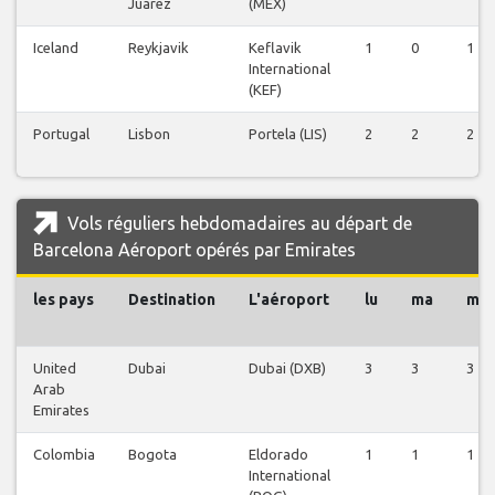
Juarez
(MEX)
Iceland
Reykjavik
Keflavik
1
0
1
International
(KEF)
Portugal
Lisbon
Portela (LIS)
2
2
2
Vols réguliers hebdomadaires au départ de
Barcelona Aéroport opérés par Emirates
les pays
Destination
L'aéroport
lu
ma
me
United
Dubai
Dubai (DXB)
3
3
3
Arab
Emirates
Colombia
Bogota
Eldorado
1
1
1
International