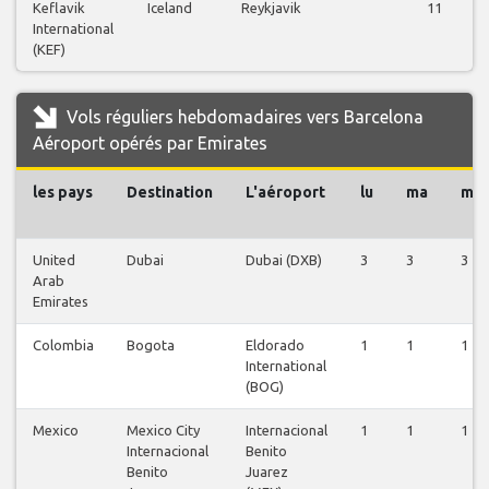
Keflavik
Iceland
Reykjavik
11
International
(KEF)
Vols réguliers hebdomadaires vers Barcelona
Aéroport opérés par Emirates
les pays
Destination
L'aéroport
lu
ma
me
United
Dubai
Dubai (DXB)
3
3
3
Arab
Emirates
Colombia
Bogota
Eldorado
1
1
1
International
(BOG)
Mexico
Mexico City
Internacional
1
1
1
Internacional
Benito
Benito
Juarez