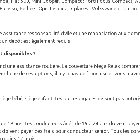
anda, Fiat 500, Mini Cooper, Compact : Ford Focus Compact, A
Picasso, Berline : Opel Insignia, 7 places : Volkswagen Touran.
assurance responsabilité civile et une renonciation aux domma
t un dépôt est également requis.
t disponibles ?
nd une assistance routière. La couverture Mega Relax compre
ez l'une de ces options, il n'y a pas de franchise et vous n'ave
iège bébé, siège enfant. Les porte-bagages ne sont pas autori
e 19 ans. Les conducteurs âgés de 19 à 24 ans doivent payer 
 doivent payer des frais pour conducteur senior. Tous les cond
u moins 12 mois.