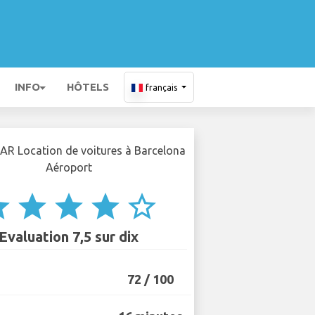
INFO
HÔTELS
français
ar
star
star
star
star_border
Evaluation 7,5 sur dix
72 / 100