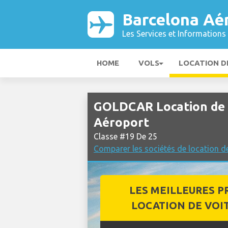
Barcelona Aé
Les Services et Informations 
HOME
VOLS
LOCATION D
GOLDCAR Location de 
Aéroport
Classe #19 De 25
Comparer les sociétés de location d
LES MEILLEURES P
LOCATION DE VOI