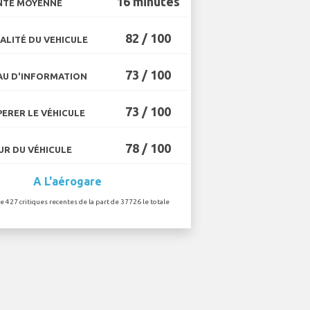
16 minutes
NTE MOYENNE
82 / 100
ALITÉ DU VEHICULE
73 / 100
U D'INFORMATION
73 / 100
ERER LE VÉHICULE
78 / 100
R DU VÉHICULE
A L'aérogare
de 427 critiques recentes de la part de 37726 le totale