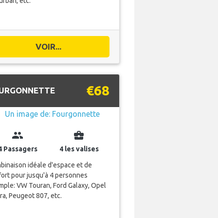
rban, etc.
VOIR...
€68
URGONNETTE
group
business_center
4 Passagers
4 les valises
inaison idéale d'espace et de
ort pour jusqu'à 4 personnes
mple: VW Touran, Ford Galaxy, Opel
ra, Peugeot 807, etc.