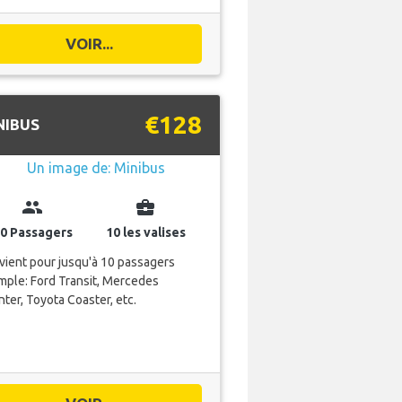
VOIR...
€128
NIBUS
group
business_center
0 Passagers
10 les valises
ient pour jusqu'à 10 passagers
ple: Ford Transit, Mercedes
nter, Toyota Coaster, etc.