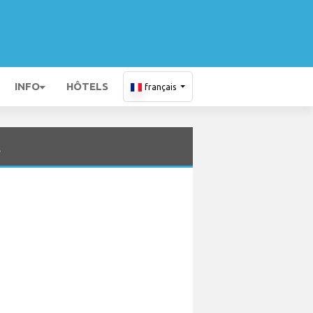
INFO
HÔTELS
français
t