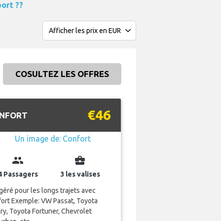
ort ??
COSULTEZ LES OFFRES
€46
NFORT
group
business_center
4 Passagers
3 les valises
éré pour les longs trajets avec
fort Exemple: VW Passat, Toyota
y, Toyota Fortuner, Chevrolet