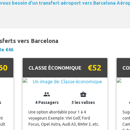
vous besoin d'un transfert aéroport vers Barcelona Aérop
nsferts vers Barcelona
De €46
60
€52
CLASSE ÉCONOMIQUE
CO
group
business_center
s
4 Passagers
3 les valises
Une option abordable pour 1 à 4
Sugg
nt
voyageurs Exemple: VW Golf, Ford
con
ult
Focus, Opel Astra, Audi A3, BMW 3, etc.
Camr