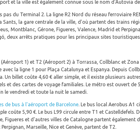
oport et la ville est également connue sous le nom d'Autovia de
 pas du Terminal 2. La ligne R2 Nord du réseau ferroviaire RENF
na Sants, la gare centrale de la ville, d'où partent des trains ré
us, Montblanc, Gérone, Figueres, Valence, Madrid et Perpignan
gó, deux arrêts pratiques pour les principaux sites touristique
(Aéroport 1) et T2 (Aéroport 2) à Torrassa, Collblanc et Zona 
avec la ligne 1 pour Plaça Catalunya et Espanya. Depuis Collb
Un billet coûte 4,60 € aller simple, et il existe plusieurs autre
et des cartes de voyage familiales. Le métro est ouvert de 5h
 le vendredi et toute la nuit le samedi.
es de bus à l'aéroport de Barcelone
. Le bus local Aerobus A1 
mple coûte 5,90 €. Le bus L99 circule entre T1 et Castelldefels. 
e, Figueres et d'autres villes de Catalogne partent également d
 Perpignan, Marseille, Nice et Genève, partent de T2.