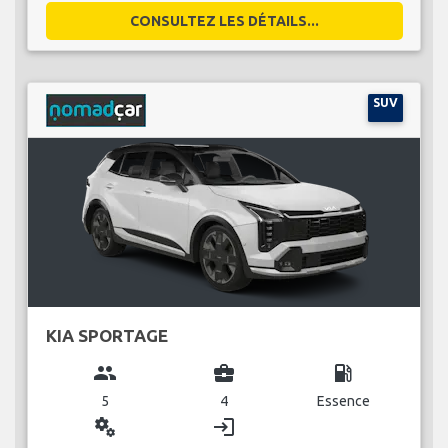
CONSULTEZ LES DÉTAILS...
SUV
KIA SPORTAGE
group
business_center
local_gas_station
5
4
Essence
miscellaneous_services
login