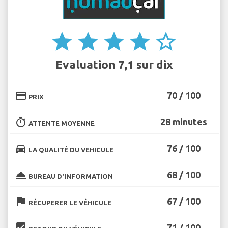
star
star
star
star
star_border
Evaluation 7,1 sur dix
credit_card
70 / 100
PRIX
timer
28 minutes
ATTENTE MOYENNE
directions_car
76 / 100
LA QUALITÉ DU VEHICULE
room_service
68 / 100
BUREAU D'INFORMATION
flag
67 / 100
RÉCUPERER LE VÉHICULE
beenhere
71 / 100