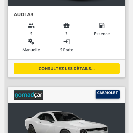
AUDI A3
group
business_center
local_gas_station
5
3
Essence
miscellaneous_services
login
Manuelle
5 Porte
CONSULTEZ LES DÉTAILS...
CABRIOLET