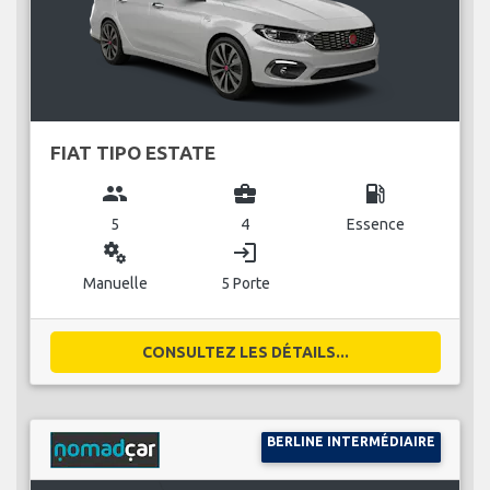
FIAT TIPO ESTATE
group
business_center
local_gas_station
5
4
Essence
miscellaneous_services
login
Manuelle
5 Porte
CONSULTEZ LES DÉTAILS...
BERLINE INTERMÉDIAIRE