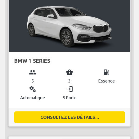
BMW 1 SERIES
group
business_center
local_gas_station
5
3
Essence
miscellaneous_services
login
Automatique
5 Porte
CONSULTEZ LES DÉTAILS...