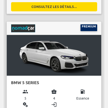
CONSULTEZ LES DÉTAILS...
PREMIUM
BMW 5 SERIES
group
business_center
local_gas_station
5
4
Essence
miscellaneous_services
login