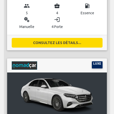
group
business_center
local_gas_station
5
4
Essence
miscellaneous_services
login
Manuelle
4 Porte
CONSULTEZ LES DÉTAILS...
LUXE