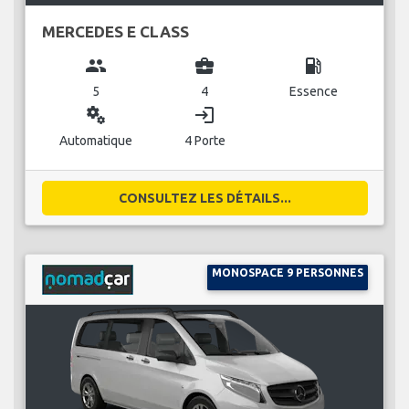
MERCEDES E CLASS
group
business_center
local_gas_station
5
4
Essence
miscellaneous_services
login
Automatique
4 Porte
CONSULTEZ LES DÉTAILS...
MONOSPACE 9 PERSONNES