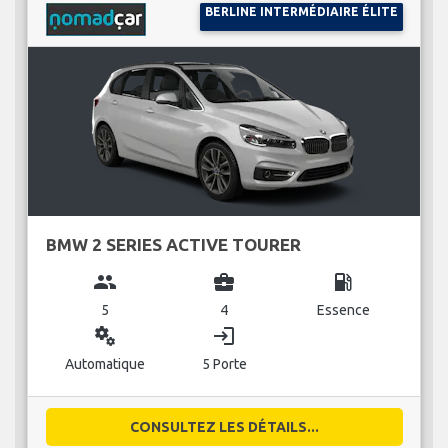
BERLINE INTERMÉDIAIRE ÉLITE
BMW 2 SERIES ACTIVE TOURER
group
business_center
local_gas_station
5
4
Essence
miscellaneous_services
login
Automatique
5 Porte
CONSULTEZ LES DÉTAILS...