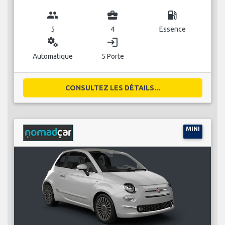
group
business_center
local_gas_station
5
4
Essence
miscellaneous_services
login
Automatique
5 Porte
CONSULTEZ LES DÉTAILS...
MINI