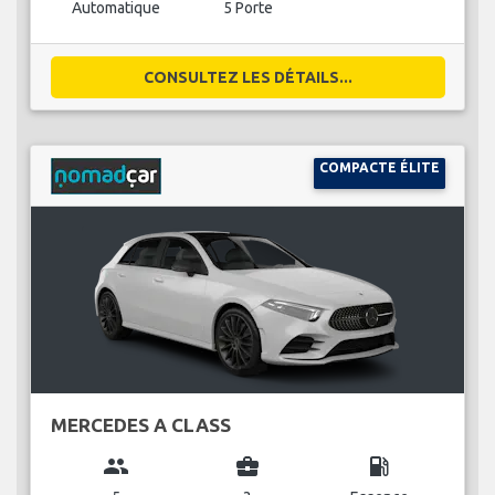
Automatique
5 Porte
CONSULTEZ LES DÉTAILS...
COMPACTE ÉLITE
MERCEDES A CLASS
group
business_center
local_gas_station