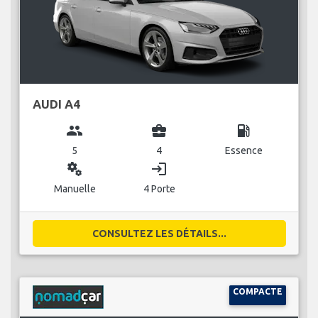
AUDI A4
group
business_center
local_gas_station
5
4
Essence
miscellaneous_services
login
Manuelle
4 Porte
CONSULTEZ LES DÉTAILS...
COMPACTE