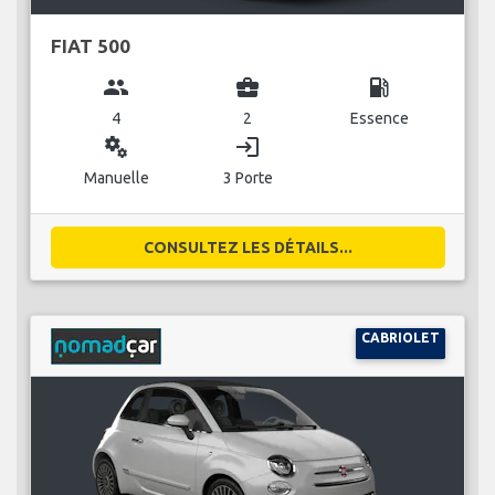
FIAT 500
group
business_center
local_gas_station
4
2
Essence
miscellaneous_services
login
Manuelle
3 Porte
CONSULTEZ LES DÉTAILS...
CABRIOLET