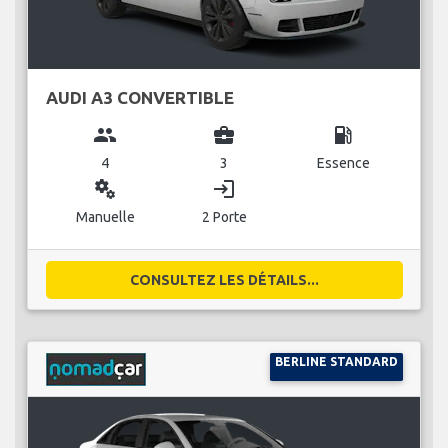
AUDI A3 CONVERTIBLE
group
business_center
local_gas_station
4
3
Essence
miscellaneous_services
login
Manuelle
2 Porte
CONSULTEZ LES DÉTAILS...
BERLINE STANDARD