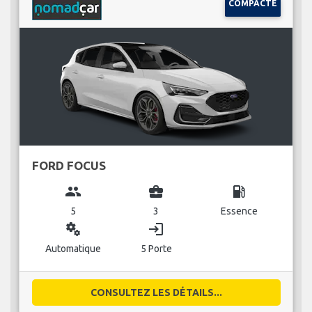
COMPACTE
FORD FOCUS
group
business_center
local_gas_station
5
3
Essence
miscellaneous_services
login
Automatique
5 Porte
CONSULTEZ LES DÉTAILS...