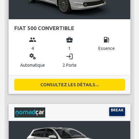
FIAT 500 CONVERTIBLE
group
business_center
local_gas_station
4
1
Essence
miscellaneous_services
login
Automatique
2 Porte
CONSULTEZ LES DÉTAILS...
BREAK