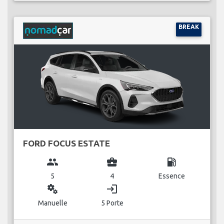
BREAK
FORD FOCUS ESTATE
group
business_center
local_gas_station
5
4
Essence
miscellaneous_services
login
Manuelle
5 Porte