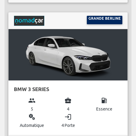
GRANDE BERLINE
BMW 3 SERIES
group
business_center
local_gas_station
5
4
Essence
miscellaneous_services
login
Automatique
4 Porte