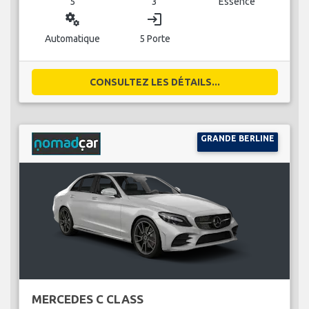
5
3
Essence
miscellaneous_services
login
Automatique
5 Porte
CONSULTEZ LES DÉTAILS...
GRANDE BERLINE
MERCEDES C CLASS