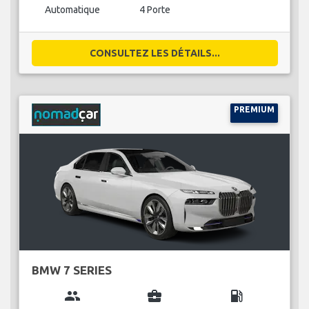
Automatique
4 Porte
CONSULTEZ LES DÉTAILS...
PREMIUM
BMW 7 SERIES
group
business_center
local_gas_station