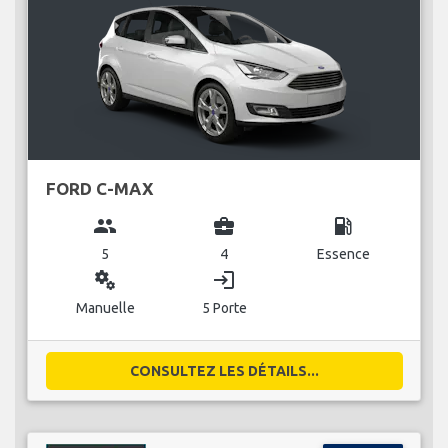
FORD C-MAX
group
business_center
local_gas_station
5
4
Essence
miscellaneous_services
login
Manuelle
5 Porte
CONSULTEZ LES DÉTAILS...