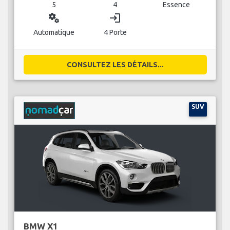
5
4
Essence
miscellaneous_services
login
Automatique
4 Porte
CONSULTEZ LES DÉTAILS...
SUV
BMW X1