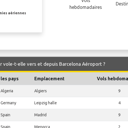
Vols
Desti
hebdomadaires
gnies aériennes
r vole-t-elle vers et depuis Barcelona Aéroport ?
les pays
Emplacement
Vols hebdoma
Algeria
Algiers
9
Germany
Leipzig halle
4
Spain
Madrid
9
Spain
Menorca
2