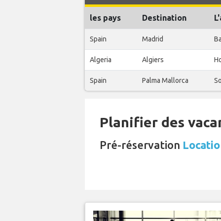
les pays
Destination
L
Spain
Madrid
Ba
Algeria
Algiers
Ho
Spain
Palma Mallorca
So
Planifier des vaca
Pré-réservation
Locatio