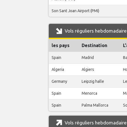
Son Sant Joan Airport (PMI)
Vols réguliers hebdomadaires
les pays
Destination
L
Spain
Madrid
Ba
Algeria
Algiers
Ho
Germany
Leipzig halle
Le
Spain
Menorca
M
Spain
Palma Mallorca
So
Vols réguliers hebdomadaires