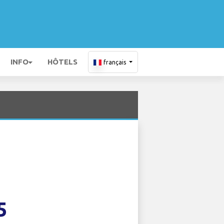
INFO
HÔTELS
français
5