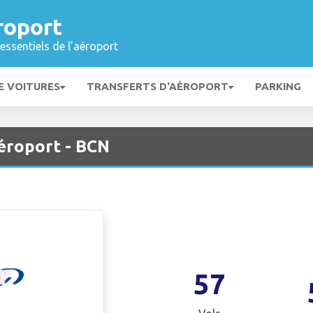
roport
essentiels de l’aéroport
E VOITURES
TRANSFERTS D'AÉROPORT
PARKING
Aéroport - BCN
57