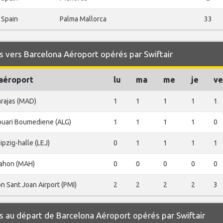
Spain
Palma Mallorca
33
 vers Barcelona Aéroport opérés par Swiftair
'aéroport
lu
ma
me
je
ve
rajas (MAD)
1
1
1
1
1
uari Boumediene (ALG)
1
1
1
1
0
ipzig-halle (LEJ)
0
1
1
1
1
ahon (MAH)
0
0
0
0
0
n Sant Joan Airport (PMI)
2
2
2
2
3
 au départ de Barcelona Aéroport opérés par Swiftair