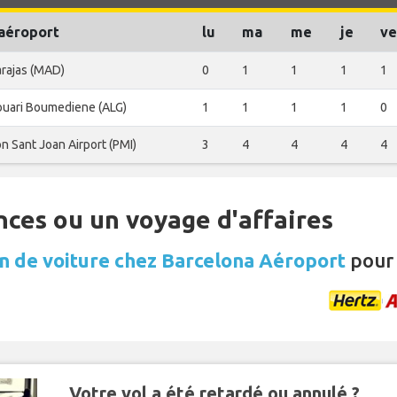
'aéroport
lu
ma
me
je
ve
rajas (MAD)
0
1
1
1
1
uari Boumediene (ALG)
1
1
1
1
0
n Sant Joan Airport (PMI)
3
4
4
4
4
nces ou un voyage d'affaires
n de voiture chez Barcelona Aéroport
pour 
Votre vol a été retardé ou annulé ?