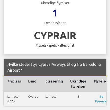
Ukentlige flyreiser
1
Destinasjoner
CYPRAIR
Flyselskapets kallesignal
Hvilke steder flyr Cyprus Airways til og fra Barcelona
Airport?
Flyplass
Land
plassering
Ukentlige
Flyreiser
flyreiser
Larnaca
Cyprus
Larnaca
3
Se
(LCA)
flyreiser