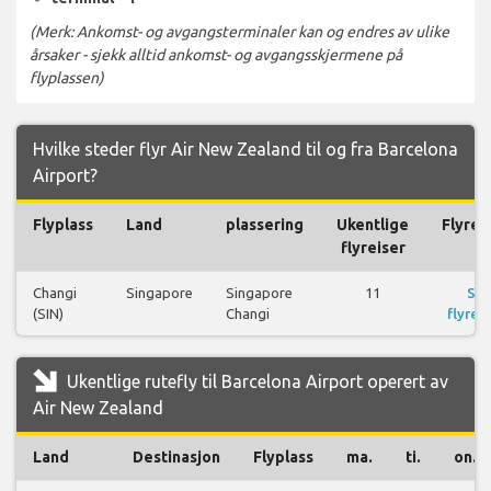
(Merk: Ankomst- og avgangsterminaler kan og endres av ulike
årsaker - sjekk alltid ankomst- og avgangsskjermene på
flyplassen)
Hvilke steder flyr Air New Zealand til og fra Barcelona
Airport?
Flyplass
Land
plassering
Ukentlige
Flyrei
flyreiser
Changi
Singapore
Singapore
11
Se
(SIN)
Changi
flyreis
Ukentlige rutefly til Barcelona Airport operert av
Air New Zealand
Land
Destinasjon
Flyplass
ma.
ti.
on.