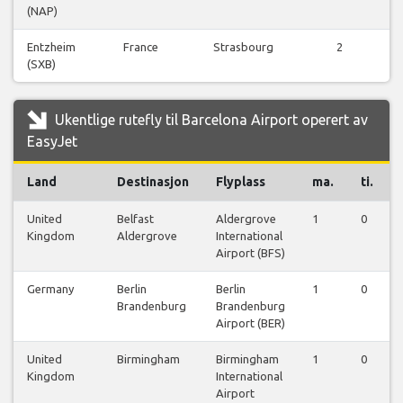
(NAP)
Entzheim
France
Strasbourg
2
(SXB)
Ukentlige rutefly til Barcelona Airport operert av
EasyJet
Land
Destinasjon
Flyplass
ma.
ti.
United
Belfast
Aldergrove
1
0
Kingdom
Aldergrove
International
Airport (BFS)
Germany
Berlin
Berlin
1
0
Brandenburg
Brandenburg
Airport (BER)
United
Birmingham
Birmingham
1
0
Kingdom
International
Airport