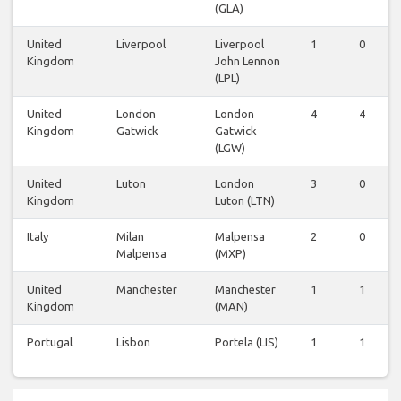
(GLA)
United
Liverpool
Liverpool
1
0
Kingdom
John Lennon
(LPL)
United
London
London
4
4
Kingdom
Gatwick
Gatwick
(LGW)
United
Luton
London
3
0
Kingdom
Luton (LTN)
Italy
Milan
Malpensa
2
0
Malpensa
(MXP)
United
Manchester
Manchester
1
1
Kingdom
(MAN)
Portugal
Lisbon
Portela (LIS)
1
1