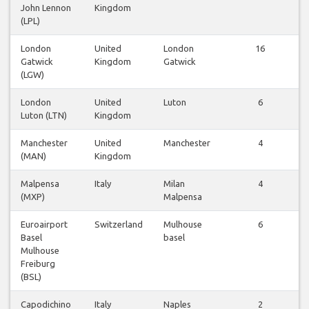
John Lennon
Kingdom
(LPL)
London
United
London
16
Gatwick
Kingdom
Gatwick
(LGW)
London
United
Luton
6
Luton (LTN)
Kingdom
Manchester
United
Manchester
4
(MAN)
Kingdom
Malpensa
Italy
Milan
4
(MXP)
Malpensa
Euroairport
Switzerland
Mulhouse
6
Basel
basel
Mulhouse
Freiburg
(BSL)
Capodichino
Italy
Naples
2