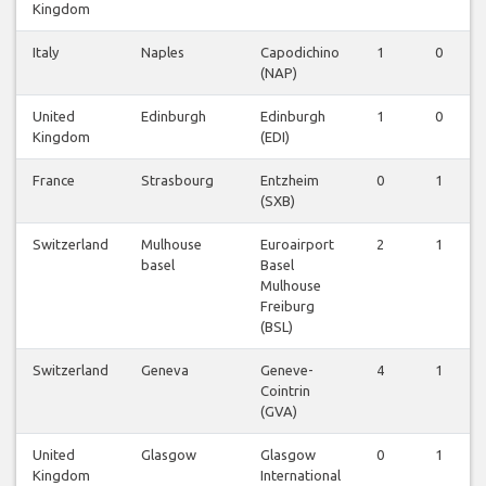
Kingdom
Italy
Naples
Capodichino
1
0
(NAP)
United
Edinburgh
Edinburgh
1
0
Kingdom
(EDI)
France
Strasbourg
Entzheim
0
1
(SXB)
Switzerland
Mulhouse
Euroairport
2
1
basel
Basel
Mulhouse
Freiburg
(BSL)
Switzerland
Geneva
Geneve-
4
1
Cointrin
(GVA)
United
Glasgow
Glasgow
0
1
Kingdom
International