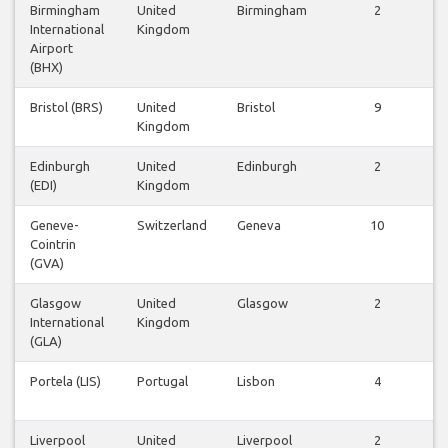
Birmingham
United
Birmingham
2
International
Kingdom
Airport
(BHX)
Bristol (BRS)
United
Bristol
9
Kingdom
Edinburgh
United
Edinburgh
2
(EDI)
Kingdom
Geneve-
Switzerland
Geneva
10
Cointrin
(GVA)
Glasgow
United
Glasgow
2
International
Kingdom
(GLA)
Portela (LIS)
Portugal
Lisbon
4
Liverpool
United
Liverpool
2