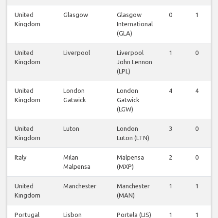
United
Glasgow
Glasgow
0
1
Kingdom
International
(GLA)
United
Liverpool
Liverpool
1
0
Kingdom
John Lennon
(LPL)
United
London
London
4
4
Kingdom
Gatwick
Gatwick
(LGW)
United
Luton
London
3
0
Kingdom
Luton (LTN)
Italy
Milan
Malpensa
2
0
Malpensa
(MXP)
United
Manchester
Manchester
1
1
Kingdom
(MAN)
Portugal
Lisbon
Portela (LIS)
1
1