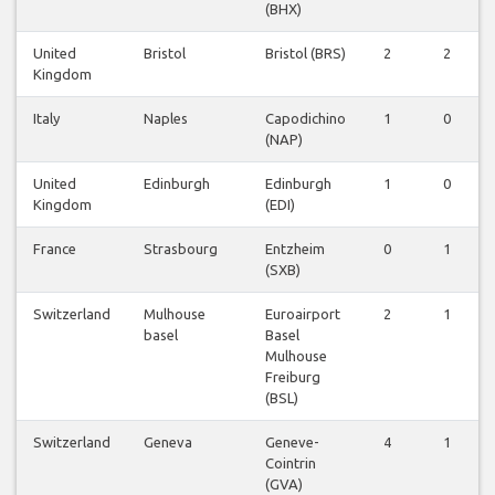
(BHX)
United
Bristol
Bristol (BRS)
2
2
Kingdom
Italy
Naples
Capodichino
1
0
(NAP)
United
Edinburgh
Edinburgh
1
0
Kingdom
(EDI)
France
Strasbourg
Entzheim
0
1
(SXB)
Switzerland
Mulhouse
Euroairport
2
1
basel
Basel
Mulhouse
Freiburg
(BSL)
Switzerland
Geneva
Geneve-
4
1
Cointrin
(GVA)