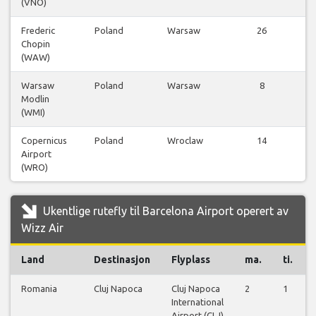
(VNO)
f
Frederic
Poland
Warsaw
26
Chopin
f
(WAW)
Warsaw
Poland
Warsaw
8
Modlin
f
(WMI)
Copernicus
Poland
Wroclaw
14
Airport
f
(WRO)
Ukentlige rutefly til Barcelona Airport operert av
Wizz Air
Land
Destinasjon
Flyplass
ma.
ti.
Romania
Cluj Napoca
Cluj Napoca
2
1
International
Airport (CLJ)