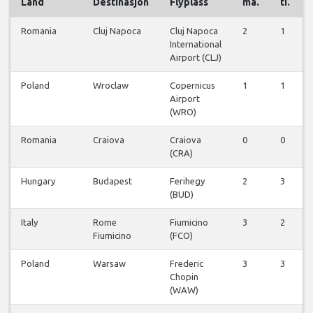
Land
Destinasjon
Flyplass
ma.
ti.
Romania
Cluj Napoca
Cluj Napoca
2
1
International
Airport (CLJ)
Poland
Wroclaw
Copernicus
1
1
Airport
(WRO)
Romania
Craiova
Craiova
0
0
(CRA)
Hungary
Budapest
Ferihegy
2
3
(BUD)
Italy
Rome
Fiumicino
3
2
Fiumicino
(FCO)
Poland
Warsaw
Frederic
3
3
Chopin
(WAW)