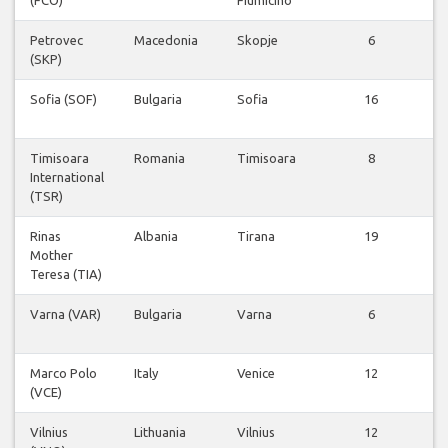
(FCO)
Fiumicino
f
Petrovec
Macedonia
Skopje
6
(SKP)
f
Sofia (SOF)
Bulgaria
Sofia
16
f
Timisoara
Romania
Timisoara
8
International
f
(TSR)
Rinas
Albania
Tirana
19
Mother
f
Teresa (TIA)
Varna (VAR)
Bulgaria
Varna
6
f
Marco Polo
Italy
Venice
12
(VCE)
f
Vilnius
Lithuania
Vilnius
12