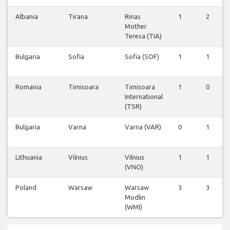
Albania
Tirana
Rinas
1
2
Mother
Teresa (TIA)
Bulgaria
Sofia
Sofia (SOF)
1
1
Romania
Timisoara
Timisoara
1
0
International
(TSR)
Bulgaria
Varna
Varna (VAR)
0
1
Lithuania
Vilnius
Vilnius
1
1
(VNO)
Poland
Warsaw
Warsaw
3
3
Modlin
(WMI)