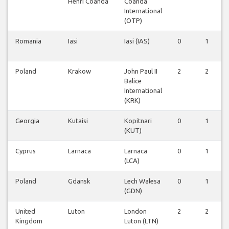
Henri Coanda
Coanda
International
(OTP)
Romania
Iasi
Iasi (IAS)
0
1
Poland
Krakow
John Paul II
2
2
Balice
International
(KRK)
Georgia
Kutaisi
Kopitnari
0
1
(KUT)
Cyprus
Larnaca
Larnaca
0
1
(LCA)
Poland
Gdansk
Lech Walesa
0
1
(GDN)
United
Luton
London
2
2
Kingdom
Luton (LTN)