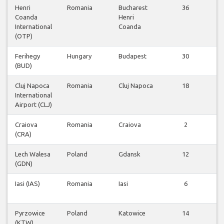
Henri
Romania
Bucharest
36
Coanda
Henri
f
International
Coanda
(OTP)
Ferihegy
Hungary
Budapest
30
(BUD)
f
Cluj Napoca
Romania
Cluj Napoca
18
International
f
Airport (CLJ)
Craiova
Romania
Craiova
2
(CRA)
f
Lech Walesa
Poland
Gdansk
12
(GDN)
f
Iasi (IAS)
Romania
Iasi
6
f
Pyrzowice
Poland
Katowice
14
(KTW)
f