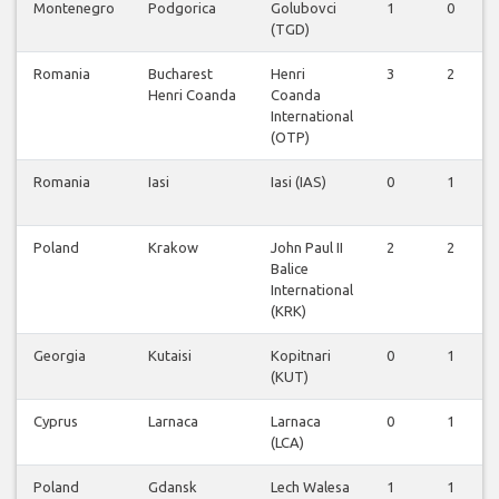
Montenegro
Podgorica
Golubovci
1
0
(TGD)
Romania
Bucharest
Henri
3
2
Henri Coanda
Coanda
International
(OTP)
Romania
Iasi
Iasi (IAS)
0
1
Poland
Krakow
John Paul II
2
2
Balice
International
(KRK)
Georgia
Kutaisi
Kopitnari
0
1
(KUT)
Cyprus
Larnaca
Larnaca
0
1
(LCA)
Poland
Gdansk
Lech Walesa
1
1