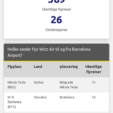
Ukentlige flyreiser
26
Destinasjoner
Hvilke steder flyr Wizz Air til og fra Barcelona
Airport?
Flyplass
Land
plassering
Ukentlige
Fl
flyreiser
Nikola Tesla
Serbia
Belgrade
12
(BEG)
Nikola Tesla
f
M. R.
Slovakia
Bratislava
16
Štefánika
f
(BTS)