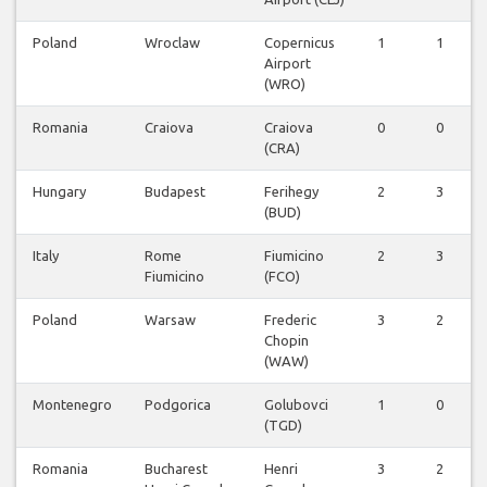
Poland
Wroclaw
Copernicus
1
1
Airport
(WRO)
Romania
Craiova
Craiova
0
0
(CRA)
Hungary
Budapest
Ferihegy
2
3
(BUD)
Italy
Rome
Fiumicino
2
3
Fiumicino
(FCO)
Poland
Warsaw
Frederic
3
2
Chopin
(WAW)
Montenegro
Podgorica
Golubovci
1
0
(TGD)
Romania
Bucharest
Henri
3
2