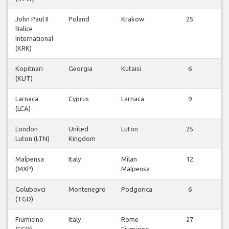
John Paul II
Poland
Krakow
25
Balice
f
International
(KRK)
Kopitnari
Georgia
Kutaisi
6
(KUT)
f
Larnaca
Cyprus
Larnaca
9
(LCA)
f
London
United
Luton
25
Luton (LTN)
Kingdom
f
Malpensa
Italy
Milan
12
(MXP)
Malpensa
f
Golubovci
Montenegro
Podgorica
6
(TGD)
f
Fiumicino
Italy
Rome
27