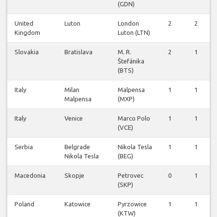
(GDN)
United
Luton
London
2
2
Kingdom
Luton (LTN)
Slovakia
Bratislava
M. R.
2
1
Štefánika
(BTS)
Italy
Milan
Malpensa
1
1
Malpensa
(MXP)
Italy
Venice
Marco Polo
1
1
(VCE)
Serbia
Belgrade
Nikola Tesla
1
1
Nikola Tesla
(BEG)
Macedonia
Skopje
Petrovec
0
1
(SKP)
Poland
Katowice
Pyrzowice
1
1
(KTW)