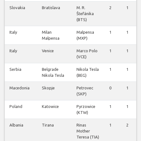
Slovakia
Bratislava
M. R.
2
1
Štefánika
(BTS)
Italy
Milan
Malpensa
1
1
Malpensa
(MXP)
Italy
Venice
Marco Polo
1
1
(VCE)
Serbia
Belgrade
Nikola Tesla
1
1
Nikola Tesla
(BEG)
Macedonia
Skopje
Petrovec
0
1
(SKP)
Poland
Katowice
Pyrzowice
1
1
(KTW)
Albania
Tirana
Rinas
1
2
Mother
Teresa (TIA)