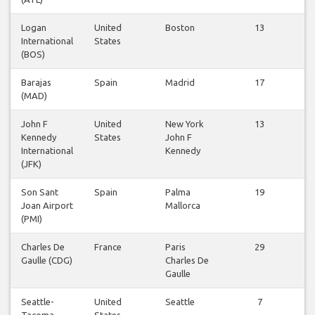
Logan
United
Boston
13
International
States
f
(BOS)
Barajas
Spain
Madrid
17
(MAD)
f
John F
United
New York
13
Kennedy
States
John F
f
International
Kennedy
(JFK)
Son Sant
Spain
Palma
19
Joan Airport
Mallorca
f
(PMI)
Charles De
France
Paris
29
Gaulle (CDG)
Charles De
f
Gaulle
Seattle-
United
Seattle
7
Tacoma
States
f