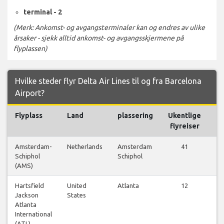
terminal - 2
(Merk: Ankomst- og avgangsterminaler kan og endres av ulike
årsaker - sjekk alltid ankomst- og avgangsskjermene på
flyplassen)
Hvilke steder flyr Delta Air Lines til og fra Barcelona
Airport?
Flyplass
Land
plassering
Ukentlige
Fl
flyreiser
Amsterdam-
Netherlands
Amsterdam
41
Schiphol
Schiphol
f
(AMS)
Hartsfield
United
Atlanta
12
Jackson
States
f
Atlanta
International
(ATL)