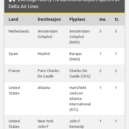
Delta Air Lines
Land
Destinasjon
Flyplass
ma.
ti.
Netherlands
Amsterdam
Amsterdam-
3
3
Schiphol
Schiphol
(AMS)
Spain
Madrid
Barajas
1
1
(MAD)
France
Paris Charles
Charles De
2
2
De Gaulle
Gaulle (CDG)
United
Atlanta
Hartsfield
1
1
States
Jackson
Atlanta
International
(ATL)
United
New York
John F
1
1
States
John F
Kennedy