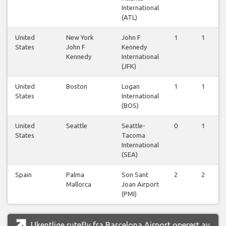
International
(ATL)
United
New York
John F
1
1
States
John F
Kennedy
Kennedy
International
(JFK)
United
Boston
Logan
1
1
States
International
(BOS)
United
Seattle
Seattle-
0
1
States
Tacoma
International
(SEA)
Spain
Palma
Son Sant
2
2
Mallorca
Joan Airport
(PMI)
Ukentlige rutefly fra Barcelona Airport operert av