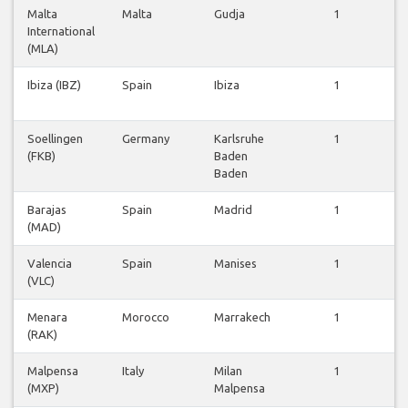
Malta
Malta
Gudja
1
International
f
(MLA)
Ibiza (IBZ)
Spain
Ibiza
1
f
Soellingen
Germany
Karlsruhe
1
(FKB)
Baden
f
Baden
Barajas
Spain
Madrid
1
(MAD)
f
Valencia
Spain
Manises
1
(VLC)
f
Menara
Morocco
Marrakech
1
(RAK)
f
Malpensa
Italy
Milan
1
(MXP)
Malpensa
f