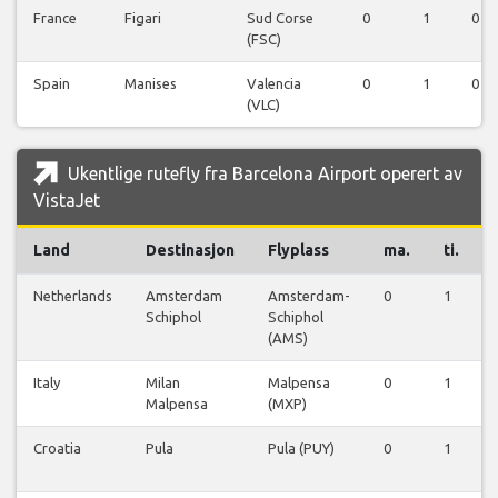
France
Figari
Sud Corse
0
1
0
(FSC)
Spain
Manises
Valencia
0
1
0
(VLC)
Ukentlige rutefly fra Barcelona Airport operert av
VistaJet
Land
Destinasjon
Flyplass
ma.
ti.
Netherlands
Amsterdam
Amsterdam-
0
1
Schiphol
Schiphol
(AMS)
Italy
Milan
Malpensa
0
1
Malpensa
(MXP)
Croatia
Pula
Pula (PUY)
0
1