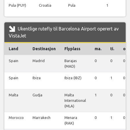
Pula (PUY)
Croatia
Pula
1
f
Ukentlige rutefly til Barcelona Airport operert av
VistaJet
Land
Destinasjon
Flyplass
ma.
ti.
on.
Spain
Madrid
Barajas
0
0
0
(MAD)
Spain
Ibiza
Ibiza (IBZ)
0
1
0
Malta
Gudja
Malta
1
0
0
International
(MLA)
Morocco
Marrakech
Menara
0
1
0
(RAK)