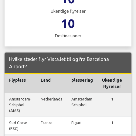
Ukentlige flyreiser
10
Destinasjoner
Hvilke steder flyr VistaJet til og fra Barcelona
Airport?
Flyplass
Land
plassering
Ukentlige
Fl
flyreiser
Amsterdam-
Netherlands
Amsterdam
1
Schiphol
Schiphol
f
(AMS)
Sud Corse
France
Figari
1
(FSC)
f