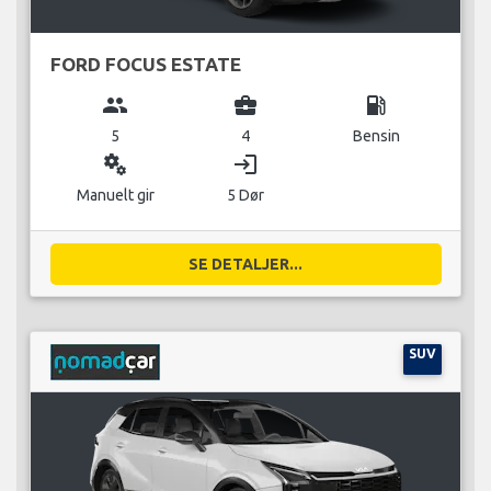
FORD FOCUS ESTATE
group
business_center
local_gas_station
5
4
Bensin
miscellaneous_services
login
Manuelt gir
5 Dør
SE DETALJER...
SUV