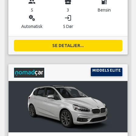
group
business_center
local_gas_station
5
3
Bensin
miscellaneous_services
login
Automatisk
5 Dør
SE DETALJER...
MIDDELS ELITE