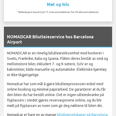
Møt og hils
*Kalkulasjon basert på 17 siste anmeldelser fra 19 alle anmeldelser.
`
NOMADCAR Bilutleieservice hos Barcelona
Airport
NOMADCAR er en rimelig bilutleievirksomhet med kontorer i
Sveits, Frankrike, Italia og Spania. Flåten deres består av små og
mellomstore biler, inkludert 7- og 9-setere, SUV-er og
kabrioleter, både manuelle og automatiske. Elektriske kjøretøy
er ikke tilgjengelige.
Nomadcar har som mål å gjøre bilutleieprosessen enkel med
online booking og minimal papirarbeid. De garanterer at du får
den bilen du har bestilt online. Det er ingen utleieskranke på
flyplassen; i stedet gjøres reservasjonene online, og du blir
møtt på flyplassen av noen som gir deg nøklene til bilen din.
Nomadcar er bare en av mange
bilutleieselskaper på Barcelona