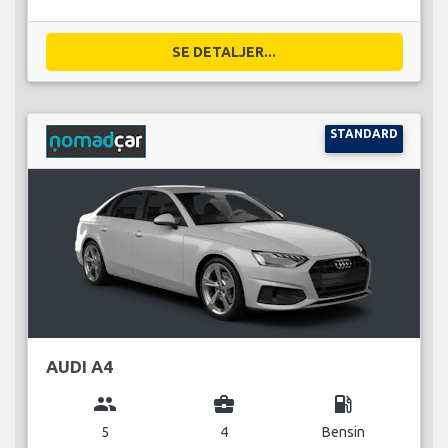
SE DETALJER...
STANDARD
AUDI A4
group
business_center
local_gas_station
5
4
Bensin