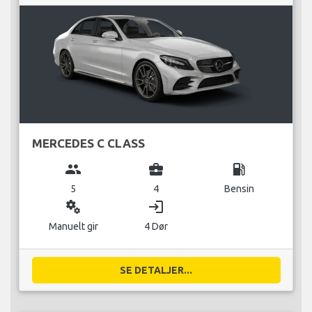
MERCEDES C CLASS
group
business_center
local_gas_station
5
4
Bensin
miscellaneous_services
login
Manuelt gir
4 Dør
SE DETALJER...