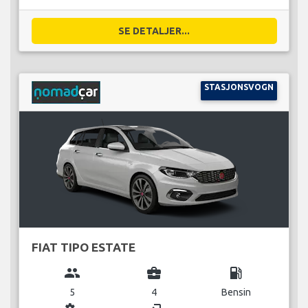
SE DETALJER...
STASJONSVOGN
FIAT TIPO ESTATE
group
business_center
local_gas_station
5
4
Bensin