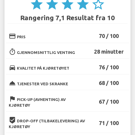
star
star
star
star
star_border
Rangering 7,1 Resultat fra 10
credit_card
70 / 100
PRIS
timer
28 minutter
GJENNOMSNITTLIG VENTING
directions_car
76 / 100
KVALITET PÅ KJØRETØYET
room_service
68 / 100
TJENESTER VED SKRANKE
flag
PICK-UP (AVHENTING) AV
67 / 100
KJØRETØY
beenhere
DROP-OFF (TILBAKELEVERING) AV
71 / 100
KJØRETØY