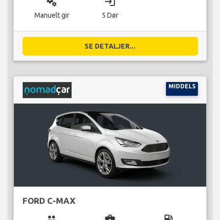
miscellaneous_services
login
Manuelt gir
5 Dør
SE DETALJER...
MIDDELS
FORD C-MAX
group
business_center
local_gas_station