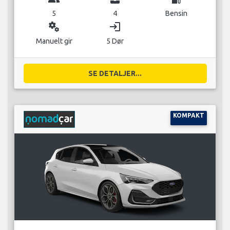
5
4
Bensin
miscellaneous_services
login
Manuelt gir
5 Dør
SE DETALJER...
KOMPAKT