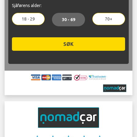
Sjåførens alder:
18 - 29
70+
30 - 69
SØK