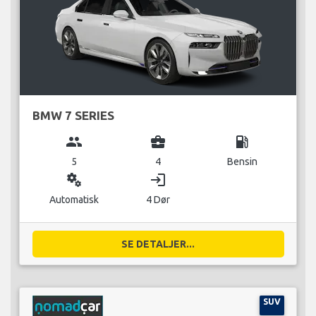
BMW 7 SERIES
group
business_center
local_gas_station
5
4
Bensin
miscellaneous_services
login
Automatisk
4 Dør
SE DETALJER...
SUV