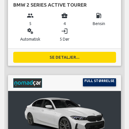
BMW 2 SERIES ACTIVE TOURER
group
business_center
local_gas_station
5
4
Bensin
miscellaneous_services
login
Automatisk
5 Dør
SE DETALJER...
FULL STØRRELSE