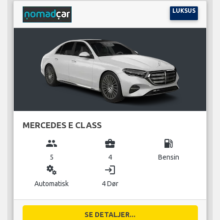
LUKSUS
MERCEDES E CLASS
group
business_center
local_gas_station
5
4
Bensin
miscellaneous_services
login
Automatisk
4 Dør
SE DETALJER...