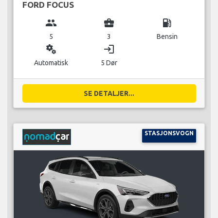
FORD FOCUS
group
business_center
local_gas_station
5
3
Bensin
miscellaneous_services
login
Automatisk
5 Dør
SE DETALJER...
STASJONSVOGN