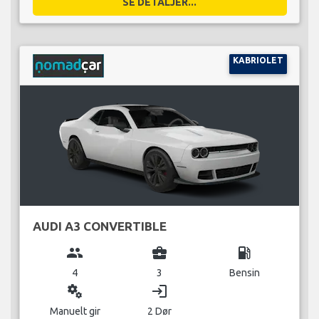
SE DETALJER...
KABRIOLET
AUDI A3 CONVERTIBLE
group
business_center
local_gas_station
4
3
Bensin
miscellaneous_services
login
Manuelt gir
2 Dør