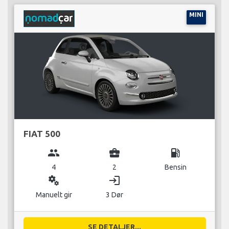
MINI
FIAT 500
group
business_center
local_gas_station
4
2
Bensin
miscellaneous_services
login
Manuelt gir
3 Dør
SE DETALJER...