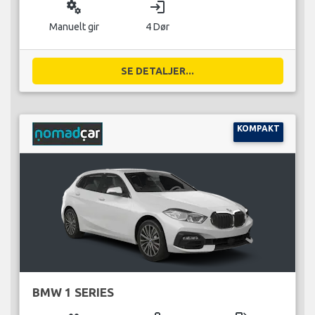
miscellaneous_services
login
Manuelt gir
4 Dør
SE DETALJER...
KOMPAKT
BMW 1 SERIES