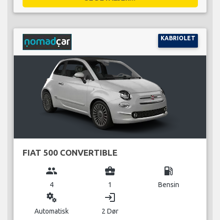
KABRIOLET
FIAT 500 CONVERTIBLE
group
business_center
local_gas_station
4
1
Bensin
miscellaneous_services
login
Automatisk
2 Dør