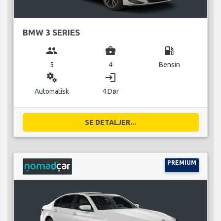
BMW 3 SERIES
group
business_center
local_gas_station
5
4
Bensin
miscellaneous_services
login
Automatisk
4 Dør
SE DETALJER...
PREMIUM