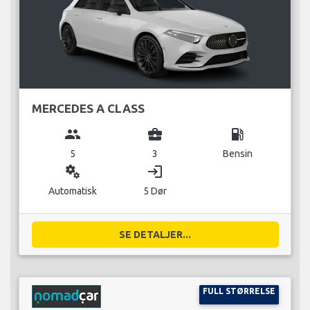
MERCEDES A CLASS
group
business_center
local_gas_station
5
3
Bensin
miscellaneous_services
login
Automatisk
5 Dør
SE DETALJER...
FULL STØRRELSE