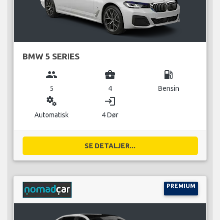
BMW 5 SERIES
group
business_center
local_gas_station
5
4
Bensin
miscellaneous_services
login
Automatisk
4 Dør
SE DETALJER...
PREMIUM