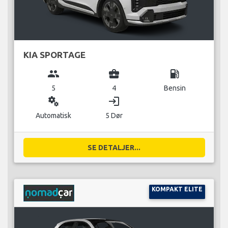
KIA SPORTAGE
group
business_center
local_gas_station
5
4
Bensin
miscellaneous_services
login
Automatisk
5 Dør
SE DETALJER...
KOMPAKT ELITE