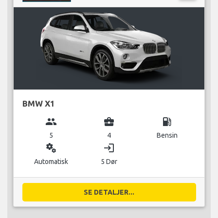
BMW X1
group
business_center
local_gas_station
5
4
Bensin
miscellaneous_services
login
Automatisk
5 Dør
SE DETALJER...