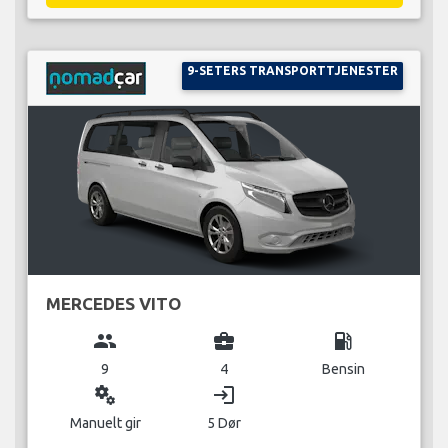
9-SETERS TRANSPORTTJENESTER
MERCEDES VITO
group
business_center
local_gas_station
9
4
Bensin
miscellaneous_services
login
Manuelt gir
5 Dør