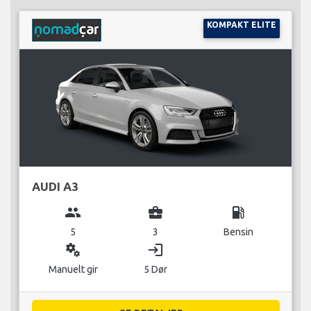
KOMPAKT ELITE
AUDI A3
group
business_center
local_gas_station
5
3
Bensin
miscellaneous_services
login
Manuelt gir
5 Dør