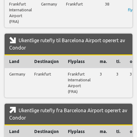
Frankfurt
Germany
Frankfurt
38
S
International
flyre
Airport
(FRA)
Ukentlige rutefly til Barcelona Airport operert av
Condor
Land
Destinasjon
Flyplass
ma.
ti.
on.
Germany
Frankfurt
Frankfurt
3
3
3
International
Airport
(FRA)
Ukentlige rutefly fra Barcelona Airport operert av
Condor
Land
Destinasjon
Flyplass
ma.
ti.
on.