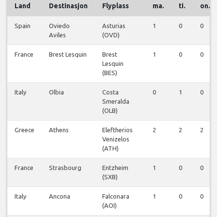
Land
Destinasjon
Flyplass
ma.
ti.
on.
Spain
Oviedo
Asturias
1
0
0
Aviles
(OVD)
France
Brest Lesquin
Brest
1
0
0
Lesquin
(BES)
Italy
Olbia
Costa
0
1
0
Smeralda
(OLB)
Greece
Athens
Eleftherios
2
2
2
Venizelos
(ATH)
France
Strasbourg
Entzheim
1
0
0
(SXB)
Italy
Ancona
Falconara
1
0
0
(AOI)