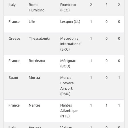
Italy
Rome
Fiumicino
2
2
2
Fiumicino
(FCO)
France
Lille
Lesquin (LIL)
1
0
0
Greece
Thessaloniki
Macedonia
1
0
0
International
(SKG)
France
Bordeaux
Mérignac
1
0
0
(BOD)
Spain
Murcia
Murcia
1
0
1
Corvera
Airport
(RMU)
France
Nantes
Nantes
1
1
1
Atlantique
(NTE)
Italy
Verona
Valerio
1
0
0