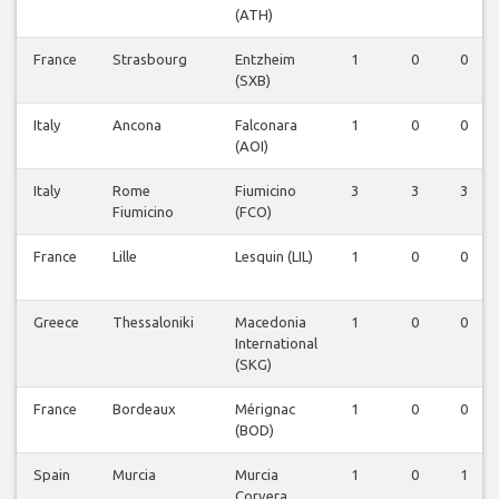
(ATH)
France
Strasbourg
Entzheim
1
0
0
(SXB)
Italy
Ancona
Falconara
1
0
0
(AOI)
Italy
Rome
Fiumicino
3
3
3
Fiumicino
(FCO)
France
Lille
Lesquin (LIL)
1
0
0
Greece
Thessaloniki
Macedonia
1
0
0
International
(SKG)
France
Bordeaux
Mérignac
1
0
0
(BOD)
Spain
Murcia
Murcia
1
0
1
Corvera