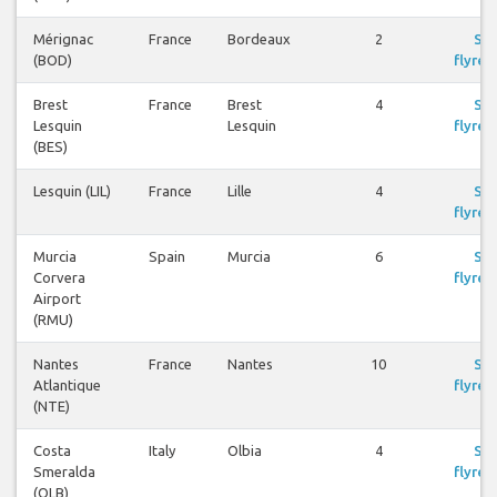
Mérignac
France
Bordeaux
2
Se
(BOD)
flyrei
Brest
France
Brest
4
Se
Lesquin
Lesquin
flyrei
(BES)
Lesquin (LIL)
France
Lille
4
Se
flyrei
Murcia
Spain
Murcia
6
Se
Corvera
flyrei
Airport
(RMU)
Nantes
France
Nantes
10
Se
Atlantique
flyrei
(NTE)
Costa
Italy
Olbia
4
Se
Smeralda
flyrei
(OLB)