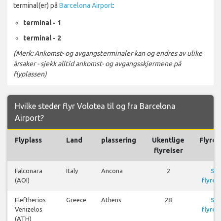
terminal(er) på
Barcelona Airport
:
terminal - 1
terminal - 2
(Merk: Ankomst- og avgangsterminaler kan og endres av ulike
årsaker - sjekk alltid ankomst- og avgangsskjermene på
flyplassen)
Hvilke steder flyr Volotea til og fra Barcelona
Airport?
Flyplass
Land
plassering
Ukentlige
Flyrei
flyreiser
Falconara
Italy
Ancona
2
Se
(AOI)
flyrei
Eleftherios
Greece
Athens
28
Se
Venizelos
flyrei
(ATH)