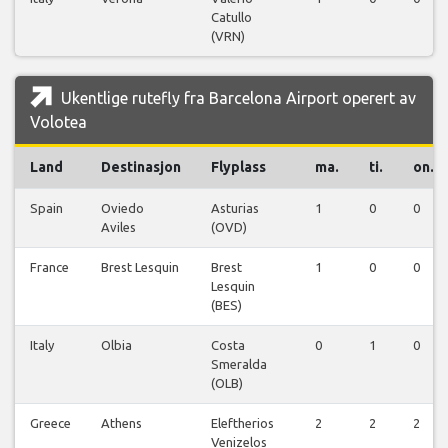
Catullo
(VRN)
Ukentlige rutefly fra Barcelona Airport operert av
Volotea
Land
Destinasjon
Flyplass
ma.
ti.
on.
Spain
Oviedo
Asturias
1
0
0
Aviles
(OVD)
France
Brest Lesquin
Brest
1
0
0
Lesquin
(BES)
Italy
Olbia
Costa
0
1
0
Smeralda
(OLB)
Greece
Athens
Eleftherios
2
2
2
Venizelos