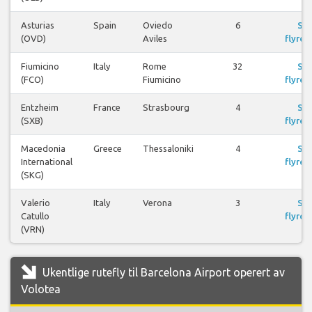
Asturias
Spain
Oviedo
6
Se
(OVD)
Aviles
flyrei
Fiumicino
Italy
Rome
32
Se
(FCO)
Fiumicino
flyrei
Entzheim
France
Strasbourg
4
Se
(SXB)
flyrei
Macedonia
Greece
Thessaloniki
4
Se
International
flyrei
(SKG)
Valerio
Italy
Verona
3
Se
Catullo
flyrei
(VRN)
Ukentlige rutefly til Barcelona Airport operert av
Volotea