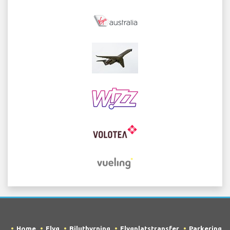
Home
Flyg
Biluthyrning
Flygplatstransfer
Parkering