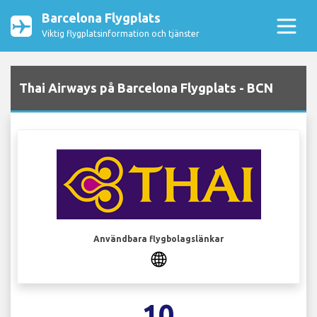
Barcelona Flygplats
Viktig flygplatsinformation och tjänster
Thai Airways på Barcelona Flygplats - BCN
Användbara flygbolagslänkar
10