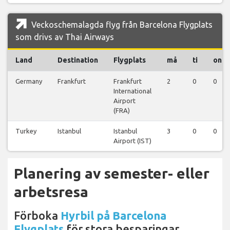
Veckoschemalagda flyg från Barcelona Flygplats
som drivs av Thai Airways
Land
Destination
Flygplats
må
ti
on
Germany
Frankfurt
Frankfurt
2
0
0
International
Airport
(FRA)
Turkey
Istanbul
Istanbul
3
0
0
Airport (IST)
Planering av semester- eller
arbetsresa
Förboka
Hyrbil på Barcelona
Flygplats
för stora besparingar.