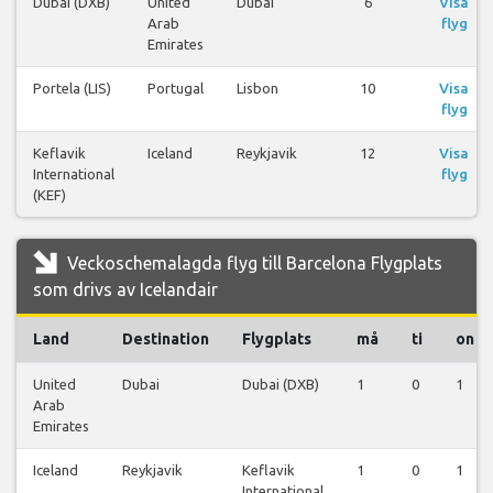
Dubai (DXB)
United
Dubai
6
Visa
Arab
flyg
Emirates
Portela (LIS)
Portugal
Lisbon
10
Visa
flyg
Keflavik
Iceland
Reykjavik
12
Visa
International
flyg
(KEF)
Veckoschemalagda flyg till Barcelona Flygplats
som drivs av Icelandair
Land
Destination
Flygplats
må
ti
on
United
Dubai
Dubai (DXB)
1
0
1
Arab
Emirates
Iceland
Reykjavik
Keflavik
1
0
1
International