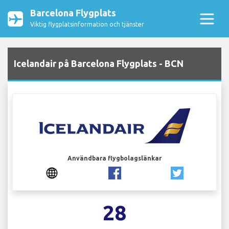
Barcelona Flygplats
Viktig flygplatsinformation och tjänster
Icelandair på Barcelona Flygplats - BCN
Användbara flygbolagslänkar
28