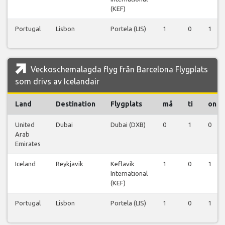
(KEF)
Portugal
Lisbon
Portela (LIS)
1
0
1
Veckoschemalagda flyg från Barcelona Flygplats
som drivs av Icelandair
Land
Destination
Flygplats
må
ti
on
United
Dubai
Dubai (DXB)
0
1
0
Arab
Emirates
Iceland
Reykjavik
Keflavik
1
0
1
International
(KEF)
Portugal
Lisbon
Portela (LIS)
1
0
1