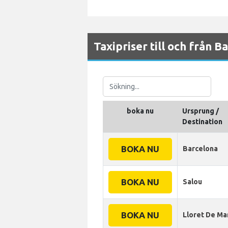
Taxipriser till och från 
boka nu
Ursprung /
Destination
BOKA NU
Barcelona
BOKA NU
Salou
BOKA NU
Lloret De Ma