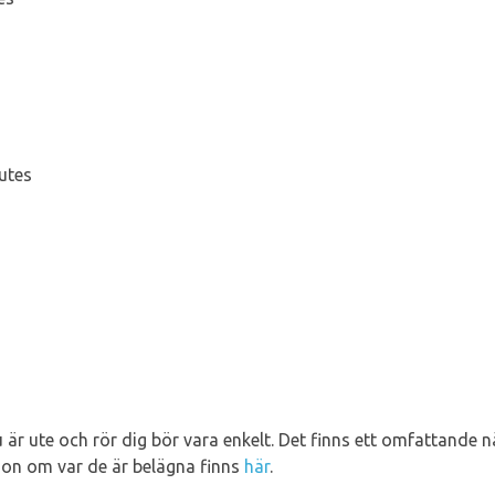
s
utes
u är ute och rör dig bör vara enkelt. Det finns ett omfattande n
tion om var de är belägna finns
här
.