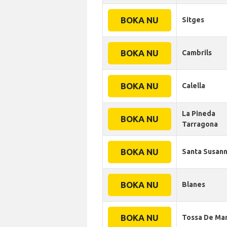
BOKA NU
Sitges
BOKA NU
Cambrils
BOKA NU
Calella
La Pineda
BOKA NU
Tarragona
BOKA NU
Santa Susan
BOKA NU
Blanes
BOKA NU
Tossa De Ma