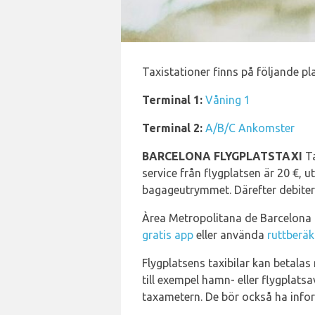
Taxistationer finns på följande pla
Terminal 1:
Våning 1
Terminal 2:
A/B/C Ankomster
BARCELONA FLYGPLATSTAXI
Ta
service från flygplatsen är 20 €, u
bagageutrymmet. Därefter debitera
Àrea Metropolitana de Barcelona h
gratis app
eller använda
ruttberä
Flygplatsens taxibilar kan betalas 
till exempel hamn- eller flygplatsa
taxametern. De bör också ha infor