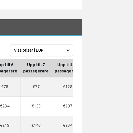
p till 6
Upp till 7
Upp till 10
Upp till 13
Upp ti
sagerare
passagerare
passagerare
passagerare
passag
€78
€77
€128
€137
€20
€234
€153
€297
€314
€33
€219
€143
€234
€254
€33