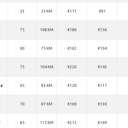
33
33 KM
€111
€91
75
108 KM
€186
€156
60
75 KM
€162
€104
75
104 KM
€220
€143
na
65
83 KM
€128
€117
70
87 KM
€169
€130
r
85
115 KM
€212
€169