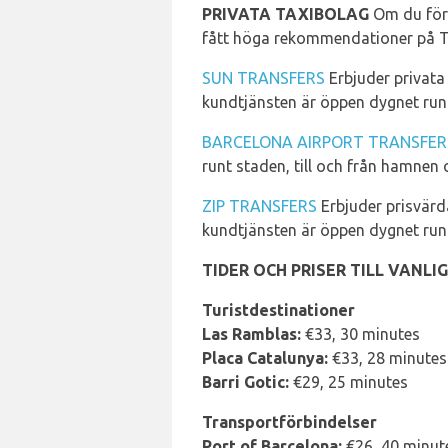
PRIVATA TAXIBOLAG
Om du före
fått höga rekommendationer på Tr
SUN TRANSFERS
Erbjuder privata 
kundtjänsten är öppen dygnet run
BARCELONA AIRPORT TRANSFER
runt staden, till och från hamnen 
ZIP TRANSFERS
Erbjuder prisvärda
kundtjänsten är öppen dygnet run
TIDER OCH PRISER TILL VANL
Turistdestinationer
Las Ramblas:
€33, 30 minutes
Placa Catalunya:
€33, 28 minutes
Barri Gotic:
€29, 25 minutes
Transportförbindelser
Port of Barcelona:
€26, 40 minut