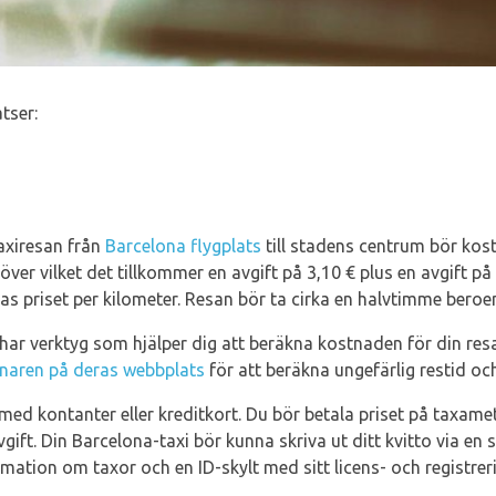
tser:
xiresan från
Barcelona flygplats
till stadens centrum bör kost
töver vilket det tillkommer en avgift på 3,10 € plus en avgift p
s priset per kilometer. Resan bör ta cirka en halvtimme beroen
ar verktyg som hjälper dig att beräkna kostnaden för din res
knaren på deras webbplats
för att beräkna ungefärlig restid och
med kontanter eller kreditkort. Du bör betala priset på taxamete
vgift. Din Barcelona-taxi bör kunna skriva ut ditt kvitto via en s
mation om taxor och en ID-skylt med sitt licens- och registr