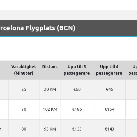
Barcelona Flygplats (BCN)
Varaktighet
Distans
Upp till 3
Upp till 4
Up
(Minuter)
passagerare
passagerare
pas
25
20 KM
€60
€46
70
102 KM
€186
€154
r
80
93 KM
€153
€143