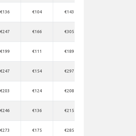
€136
€104
€143
€176
€23
€247
€166
€305
€322
€33
€199
€111
€189
€208
€30
€247
€154
€297
€314
€33
€203
€124
€208
€228
€30
€246
€136
€215
€238
€32
€273
€175
€285
€292
€38