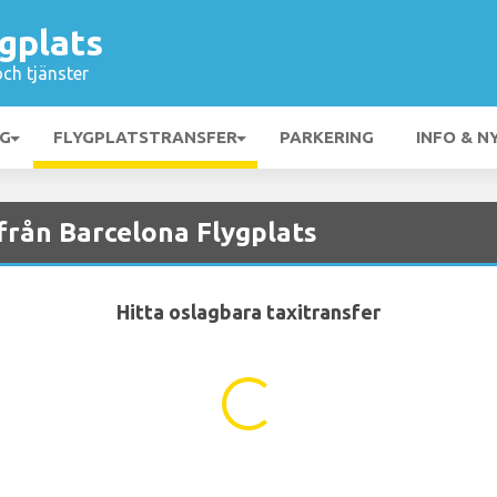
gplats
och tjänster
NG
FLYGPLATSTRANSFER
PARKERING
INFO & N
 från Barcelona Flygplats
Hitta oslagbara taxitransfer
...