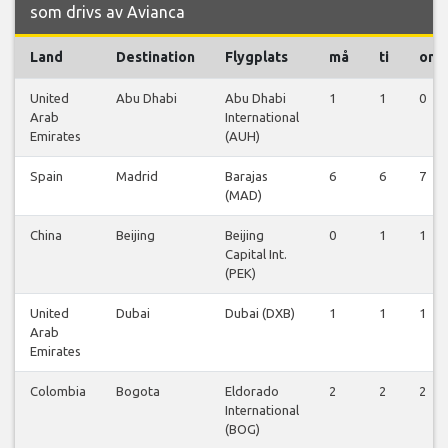
som drivs av Avianca
Land
Destination
Flygplats
må
ti
on
United
Abu Dhabi
Abu Dhabi
1
1
0
Arab
International
Emirates
(AUH)
Spain
Madrid
Barajas
6
6
7
(MAD)
China
Beijing
Beijing
0
1
1
Capital Int.
(PEK)
United
Dubai
Dubai (DXB)
1
1
1
Arab
Emirates
Colombia
Bogota
Eldorado
2
2
2
International
(BOG)