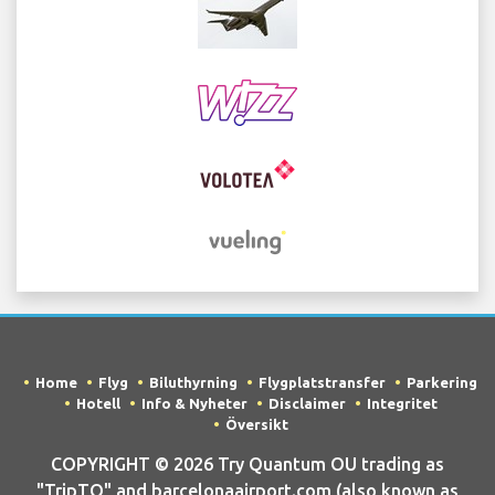
Home
Flyg
Biluthyrning
Flygplatstransfer
Parkering
Hotell
Info & Nyheter
Disclaimer
Integritet
Översikt
COPYRIGHT © 2026 Try Quantum OU trading as
"TripTQ" and barcelonaairport.com (also known as