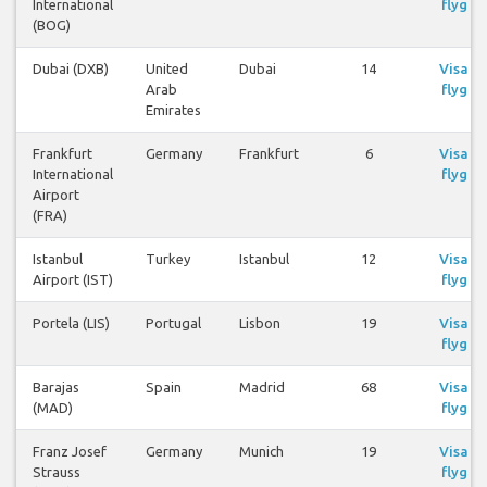
International
flyg
(BOG)
Dubai (DXB)
United
Dubai
14
Visa
Arab
flyg
Emirates
Frankfurt
Germany
Frankfurt
6
Visa
International
flyg
Airport
(FRA)
Istanbul
Turkey
Istanbul
12
Visa
Airport (IST)
flyg
Portela (LIS)
Portugal
Lisbon
19
Visa
flyg
Barajas
Spain
Madrid
68
Visa
(MAD)
flyg
Franz Josef
Germany
Munich
19
Visa
Strauss
flyg