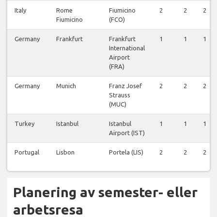
Italy
Rome
Fiumicino
2
2
2
Fiumicino
(FCO)
Germany
Frankfurt
Frankfurt
1
1
1
International
Airport
(FRA)
Germany
Munich
Franz Josef
2
2
2
Strauss
(MUC)
Turkey
Istanbul
Istanbul
1
1
1
Airport (IST)
Portugal
Lisbon
Portela (LIS)
2
2
2
Planering av semester- eller
arbetsresa