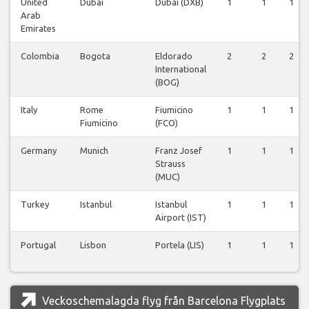
United
Dubai
Dubai (DXB)
1
1
1
Arab
Emirates
Colombia
Bogota
Eldorado
2
2
2
International
(BOG)
Italy
Rome
Fiumicino
1
1
1
Fiumicino
(FCO)
Germany
Munich
Franz Josef
1
1
1
Strauss
(MUC)
Turkey
Istanbul
Istanbul
1
1
1
Airport (IST)
Portugal
Lisbon
Portela (LIS)
1
1
1
Veckoschemalagda flyg från Barcelona Flygplats