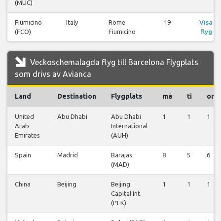
(MUC)
Fiumicino
Italy
Rome
19
Visa
(FCO)
Fiumicino
flyg
Veckoschemalagda flyg till Barcelona Flygplats
som drivs av Avianca
Land
Destination
Flygplats
må
ti
on
United
Abu Dhabi
Abu Dhabi
1
1
1
Arab
International
Emirates
(AUH)
Spain
Madrid
Barajas
8
5
6
(MAD)
China
Beijing
Beijing
1
1
1
Capital Int.
(PEK)