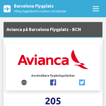
Barcelona Flygplats
Viktig flygplatsinformation och tjänster
Avianca på Barcelona Flygplats - BCN
Användbara flygbolagslänkar
205