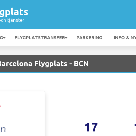
gplats
och tjänster
NG
FLYGPLATSTRANSFER
PARKERING
INFO & N
Barcelona Flygplats - BCN
17