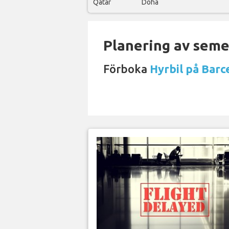
Qatar
Doha
Planering av semes
Förboka
Hyrbil på Barc