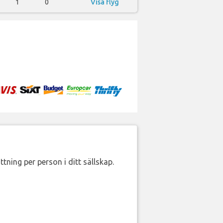
1
0
Visa flyg
ttning per person i ditt sällskap.