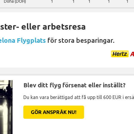
Doha (DOH)
1
1
1
1
1
ter- eller arbetsresa
elona Flygplats
för stora besparingar.
Blev ditt flyg försenat eller inställt?
Du kan vara berättigad att få upp till 600 EUR i ersä
GÖR ANSPRÅK NU!