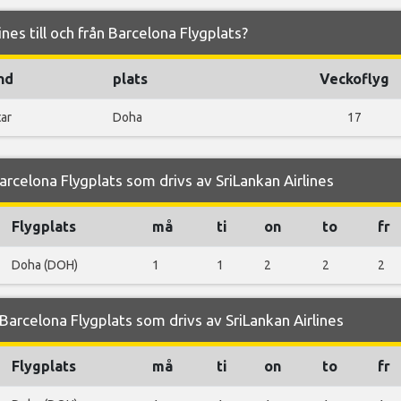
ines till och från Barcelona Flygplats?
nd
plats
Veckoflyg
ar
Doha
17
rcelona Flygplats som drivs av SriLankan Airlines
Flygplats
må
ti
on
to
fr
Doha (DOH)
1
1
2
2
2
arcelona Flygplats som drivs av SriLankan Airlines
Flygplats
må
ti
on
to
fr