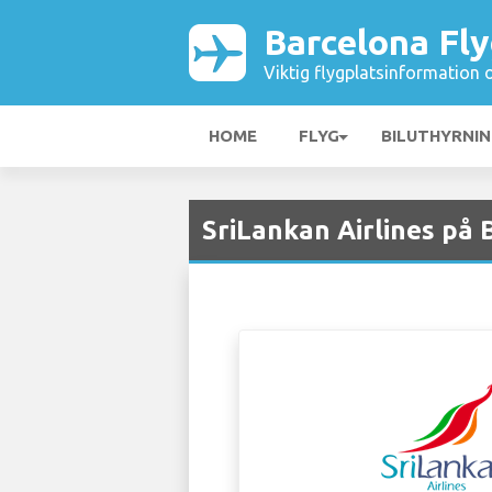
Barcelona Fly
Viktig flygplatsinformation 
HOME
FLYG
BILUTHYRNI
SriLankan Airlines på 