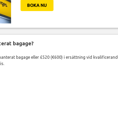
BOKA NU
nterat bagage?
lhanterat bagage eller £520 (€600) i ersättning vid kvalificeran
is.