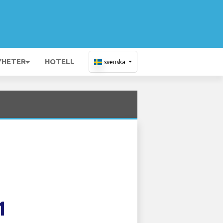
YHETER
HOTELL
svenska
1