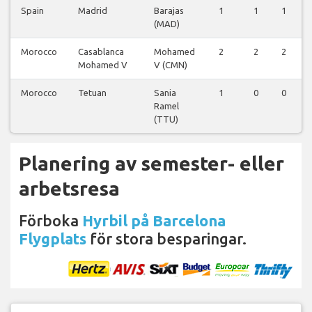
Spain
Madrid
Barajas
1
1
1
(MAD)
Morocco
Casablanca
Mohamed
2
2
2
Mohamed V
V (CMN)
Morocco
Tetuan
Sania
1
0
0
Ramel
(TTU)
Planering av semester- eller
arbetsresa
Förboka
Hyrbil på Barcelona
Flygplats
för stora besparingar.