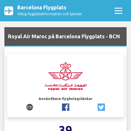
Barcelona Flygplats
Viktig flygplatsinformation och tjänster
Royal Air Maroc på Barcelona Flygplats - BCN
Användbara flygbolagslänkar
39