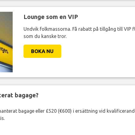
Lounge som en VIP
Undvik folkmassorna. Få rabatt på tillgång till VIP f
som du kanske tror.
BOKA NU
nterat bagage?
lhanterat bagage eller £520 (€600) i ersättning vid kvalificeran
is.