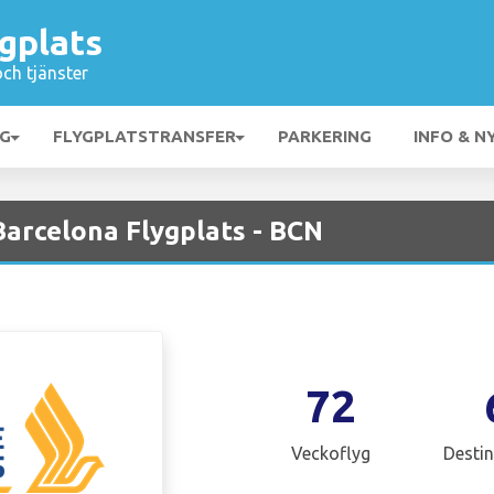
gplats
och tjänster
NG
FLYGPLATSTRANSFER
PARKERING
INFO & N
Barcelona Flygplats - BCN
72
Veckoflyg
Destin