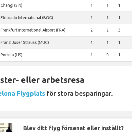
Changi (SIN)
1
1
1
Eldorado International (BOG)
1
1
1
Frankfurt International Airport (FRA)
2
2
2
Franz Josef Strauss (MUC)
1
1
1
Portela (LIS)
1
0
1
ter- eller arbetsresa
elona Flygplats
för stora besparingar.
Blev ditt flyg försenat eller inställt?