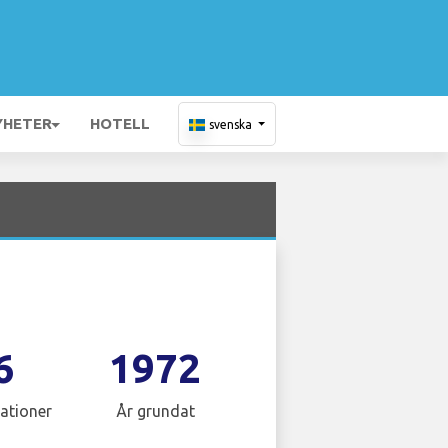
YHETER
HOTELL
svenska
6
1972
ationer
År grundat