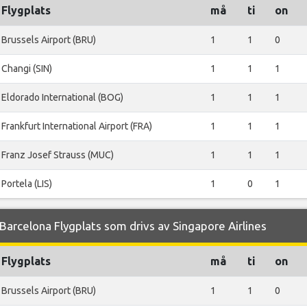
Flygplats
må
ti
on
Brussels Airport (BRU)
1
1
0
Changi (SIN)
1
1
1
Eldorado International (BOG)
1
1
1
Frankfurt International Airport (FRA)
1
1
1
Franz Josef Strauss (MUC)
1
1
1
Portela (LIS)
1
0
1
arcelona Flygplats som drivs av Singapore Airlines
Flygplats
må
ti
on
Brussels Airport (BRU)
1
1
0