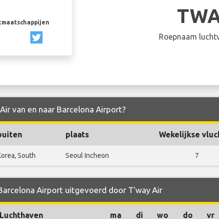
TWA
rtmaatschappijen
Roepnaam luchtv
Air van en naar Barcelona Airport?
buiten
plaats
Wekelijkse vluc
Korea, South
Seoul Incheon
7
Barcelona Airport uitgevoerd door T'way Air
Luchthaven
ma
di
wo
do
vr