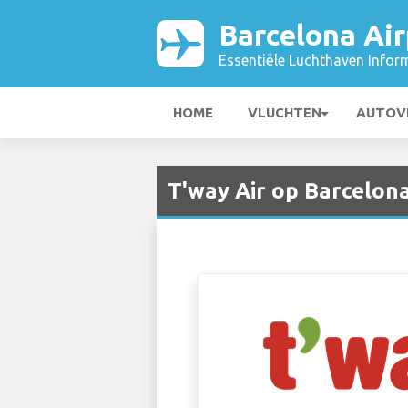
Barcelona Air
Essentiële Luchthaven Infor
HOME
VLUCHTEN
AUTOV
T'way Air op Barcelona