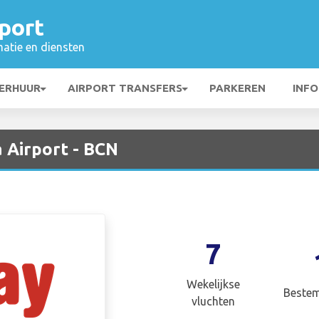
port
matie en diensten
ERHUUR
AIRPORT TRANSFERS
PARKEREN
INFO
 Airport - BCN
7
Wekelijkse
Beste
vluchten