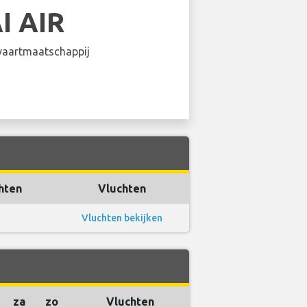
I AIR
aartmaatschappij
hten
Vluchten
Vluchten bekijken
za
zo
Vluchten